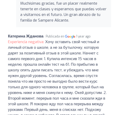
Muchísimas gracias, fue un placer realmente
tenerte en clases y esperamos que puedas volver
a visitarnos en el futuro. Un gran abrazo de tu
familia de Sampere Alicante.
Катерина Жданова
Publicada en
1 year ago
Experiencia negativa:
Хочу оставить свой честный и
личный отзыв о школе, а не за бутылочку, которую
дарят за позитивный отзыв в этой школе. Начнет с
самого первого дня: 1. Купила интенсив 15 часов в
неделю, прошла онлайн тест на б1. По прибытию в
школу опять дали писать тест, и убеждать что мне
нужен другой уровень. Согласилась, время спустя
поняла что им просто не выгодно было вести курс
только для одного человека в группе, который был на
уровень ниже и меня скинули к нему. Окей допустим. 2.
Второй момент, перерыв пол часа и мне сказали жди в
этой школе. Я покорно жду пол часа перерыва между
уроками. Первый день, меня в списках нет. Подхожу