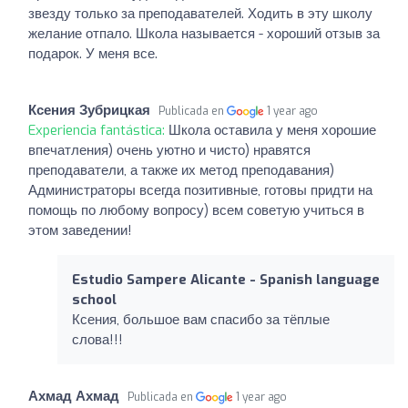
звезду только за преподавателей. Ходить в эту школу
желание отпало. Школа называется - хороший отзыв за
подарок. У меня все.
Ксения Зубрицкая
Publicada en
1 year ago
Experiencia fantástica:
Школа оставила у меня хорошие
впечатления) очень уютно и чисто) нравятся
преподаватели, а также их метод преподавания)
Администраторы всегда позитивные, готовы придти на
помощь по любому вопросу) всем советую учиться в
этом заведении!
Estudio Sampere Alicante - Spanish language
school
Ксения, большое вам спасибо за тёплые
слова!!!
Ахмад Ахмад
Publicada en
1 year ago