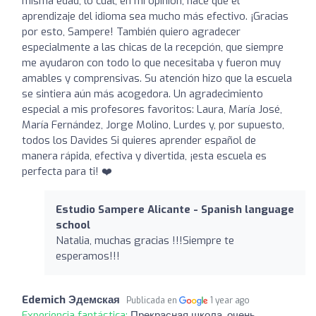
misma edad, lo cual, en mi opinión, hace que el
aprendizaje del idioma sea mucho más efectivo. ¡Gracias
por esto, Sampere! También quiero agradecer
especialmente a las chicas de la recepción, que siempre
me ayudaron con todo lo que necesitaba y fueron muy
amables y comprensivas. Su atención hizo que la escuela
se sintiera aún más acogedora. Un agradecimiento
especial a mis profesores favoritos: Laura, María José,
María Fernández, Jorge Molino, Lurdes y, por supuesto,
todos los Davides Si quieres aprender español de
manera rápida, efectiva y divertida, ¡esta escuela es
perfecta para ti! ❤️
Estudio Sampere Alicante - Spanish language
school
Natalia, muchas gracias !!!Siempre te
esperamos!!!
Edemich Эдемская
Publicada en
1 year ago
Experiencia fantástica:
Прекрасная школа, очень