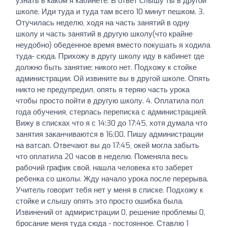
узнать в каком я кабинете. В ответ слышу ты в другой
школе. Иди туда и туда там всего 10 минут пешком. 3.
Отучилась неделю, ходя на часть занятий в одну
школу и часть занятий в другую школу(что крайне
неудобно) обеденное время вместо покушать я ходила
туда- сюда. Прихожу в другу школу иду в кабинет где
должно быть занятие; никого нет. Подхожу к стойке
администрации. Ой извините вы в другой школе. Опять
никто не предупредил, опять я теряю часть урока
чтобы просто пойти в другую школу. 4. Оплатила пол
года обучения, стерлась переписка с администрацией.
Вижу в списках что я с 14:30 до 17:45, хотя думала что
занятия заканчиваются в 16:00. Пишу администрации
на ватсап. Отвечают вы до 17:45, окей могла забыть
что оплатила 20 часов в неделю. Поменяла весь
рабочий график свой, нашла человека кто заберет
ребенка со школы. Жду начало урока после перерыва.
Учитель говорит тебя нет у меня в списке. Подхожу к
стойке и слышу опять это просто ошибка была.
Извинений от адмиристрации 0, решение проблемы 0,
бросание меня туда сюда - постоянное. Ставлю 1