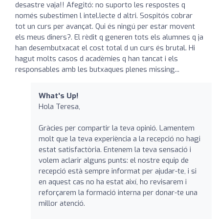
desastre vaja!! Afegitó: no suporto les respostes q
només subestimen l intel.lecte d altri. Sospitós cobrar
tot un curs per avançat. Qui és ningú per estar movent
els meus diners?. El rèdit q generen tots els alumnes q ja
han desembutxacat el cost total d un curs és brutal. Hi
hagut molts casos d acadèmies q han tancat i els
responsables amb les butxaques plenes missing...
What's Up!
Hola Teresa,
Gràcies per compartir la teva opinió. Lamentem
molt que la teva experiència a la recepció no hagi
estat satisfactòria. Entenem la teva sensació i
volem aclarir alguns punts: el nostre equip de
recepció està sempre informat per ajudar-te, i si
en aquest cas no ha estat així, ho revisarem i
reforçarem la formació interna per donar-te una
millor atenció.