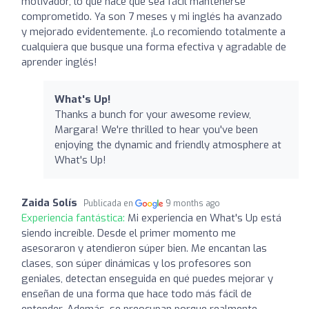
motivador, lo que hace que sea fácil mantenerse
comprometido. Ya son 7 meses y mi inglés ha avanzado
y mejorado evidentemente. ¡Lo recomiendo totalmente a
cualquiera que busque una forma efectiva y agradable de
aprender inglés!
What's Up!
Thanks a bunch for your awesome review,
Margara! We're thrilled to hear you've been
enjoying the dynamic and friendly atmosphere at
What's Up!
Zaida Solís
Publicada en
9 months ago
Experiencia fantástica:
Mi experiencia en What's Up está
siendo increíble. Desde el primer momento me
asesoraron y atendieron súper bien. Me encantan las
clases, son súper dinámicas y los profesores son
geniales, detectan enseguida en qué puedes mejorar y
enseñan de una forma que hace todo más fácil de
entender. Además, se preocupan porque realmente