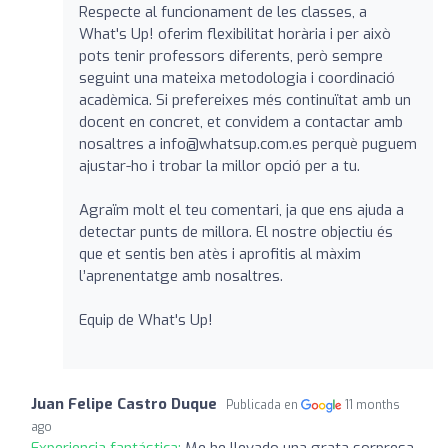
Respecte al funcionament de les classes, a
What's Up! oferim flexibilitat horària i per això
pots tenir professors diferents, però sempre
seguint una mateixa metodologia i coordinació
acadèmica. Si prefereixes més continuïtat amb un
docent en concret, et convidem a contactar amb
nosaltres a
info@whatsup.com.es
perquè puguem
ajustar-ho i trobar la millor opció per a tu.
Agraïm molt el teu comentari, ja que ens ajuda a
detectar punts de millora. El nostre objectiu és
que et sentis ben atès i aprofitis al màxim
l’aprenentatge amb nosaltres.
Equip de What's Up!
Juan Felipe Castro Duque
Publicada en
11 months
ago
Experiencia fantástica:
Me he llevado una grata sorpresa