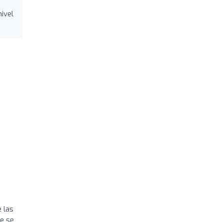
ivel
 las
ue se