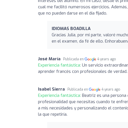
intereses del alumno. En mi caso, desde el prin
cual me facilitó numerosos ejercicios. Además,
que no pueden darse en el día fijado.
IDIOMAS BOADILLA
Gracias Julia, por mi parte, valoré much
en el examen, da fé de ello. Enhorabuen
José María
Publicada en
4 years ago
Experiencia fantástica:
Un servicio extraordina
aprender francés con profesionales de verdad.
Isabel Sierra
Publicada en
4 years ago
Experiencia fantástica:
Beatriz es una persona 
profesionalidad que necesitas cuando te enfre
a mis necesidades y personalizando el contenid
la que repetiría.