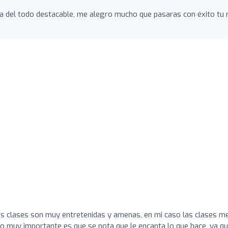
ra del todo destacable, me alegro mucho que pasaras con éxito tu n
as clases son muy entretenidas y amenas, en mi caso las clases me
to muy importante es que se nota que le encanta lo que hace, ya q