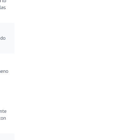
 lo
las
ado
meno
nte
con