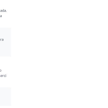
eada.
La
era
o
erci