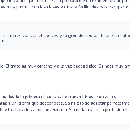
cipio le comuniqué mi interés en prepararme un examen oficial, para
 es muy puntual con las clases y ofrece facilidades para recuperar 
o tu interés con con el francés y tu gran dedicación, tu buen result
a!!
rio. El trato es muy cercano y a la vez pedagógico. Se hace muy a
que desde la primera clase te sabe transmitir esa cercanía y
ntas a un idioma que desconoces. Se ha sabido adaptar perfectame
o y los horarios a mi conveniencia. Sin duda una gran profesional 