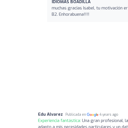
IDIOMAS BOADILLA
muchas gracias Isabel, tu motivación e
B2. Enhorabuena!!!!
Edu Alvarez
Publicada en
4 years ago
Experiencia fantástica:
Una gran profesional, l
adapto a mis necesidades particulares y un da