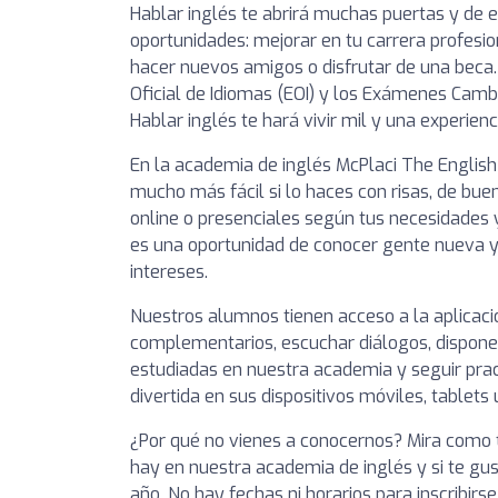
Hablar inglés te abrirá muchas puertas y de
oportunidades: mejorar en tu carrera profesiona
hacer nuevos amigos o disfrutar de una beca
Oficial de Idiomas (EOI) y los Exámenes Cam
Hablar inglés te hará vivir mil y una experienc
En la academia de inglés McPlaci The English
mucho más fácil si lo haces con risas, de buen
online o presenciales según tus necesidades y
es una oportunidad de conocer gente nueva 
intereses.
Nuestros alumnos tienen acceso a la aplicaci
complementarios, escuchar diálogos, disponer 
estudiadas en nuestra academia y seguir pra
divertida en sus dispositivos móviles, tablets
¿Por qué no vienes a conocernos? Mira como t
hay en nuestra academia de inglés y si te gu
año. No hay fechas ni horarios para inscribir