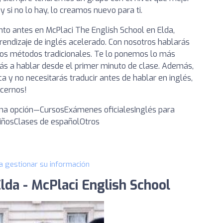
 si no lo hay, lo creamos nuevo para ti.
to antes en McPlaci The English School en Elda,
endizaje de inglés acelerado. Con nosotros hablarás
 los métodos tradicionales. Te lo ponemos lo más
rás a hablar desde el primer minuto de clase. Además,
a y no necesitarás traducir antes de hablar en inglés,
ocernos!
 una opción—CursosExámenes oficialesInglés para
iñosClases de españolOtros
a gestionar su información
lda - McPlaci English School