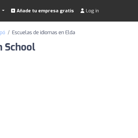
s
Añade tu empresa gratis
Log in
opó
Escuelas de idiomas en Elda
h School