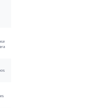
ase
era
nos
 es