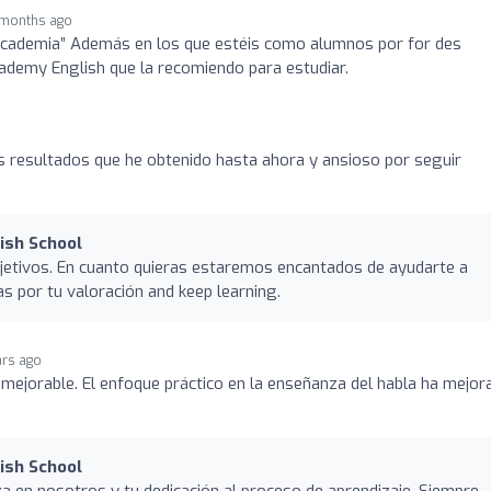
 months ago
academia” Además en los que estéis como alumnos por for des
ademy English que la recomiendo para estudiar.
s resultados que he obtenido hasta ahora y ansioso por seguir
lish School
jetivos. En cuanto quieras estaremos encantados de ayudarte a
 por tu valoración and keep learning.
ars ago
inmejorable. El enfoque práctico en la enseñanza del habla ha mejor
lish School
 en nosotros y tu dedicación al proceso de aprendizaje. Siempre