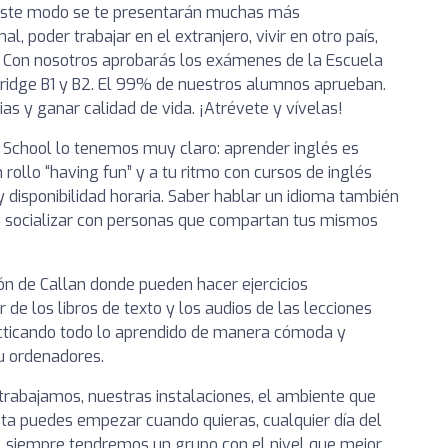
 este modo se te presentarán muchas más
l, poder trabajar en el extranjero, vivir en otro país,
. Con nosotros aprobarás los exámenes de la Escuela
bridge B1 y B2. El 99% de nuestros alumnos aprueban.
ias y ganar calidad de vida. ¡Atrévete y vívelas!
 School lo tenemos muy claro: aprender inglés es
 rollo “having fun” y a tu ritmo con cursos de inglés
 disponibilidad horaria. Saber hablar un idioma también
y socializar con personas que compartan tus mismos
ón de Callan donde pueden hacer ejercicios
de los libros de texto y los audios de las lecciones
cticando todo lo aprendido de manera cómoda y
 u ordenadores.
rabajamos, nuestras instalaciones, el ambiente que
sta puedes empezar cuando quieras, cualquier día del
se, siempre tendremos un grupo con el nivel que mejor