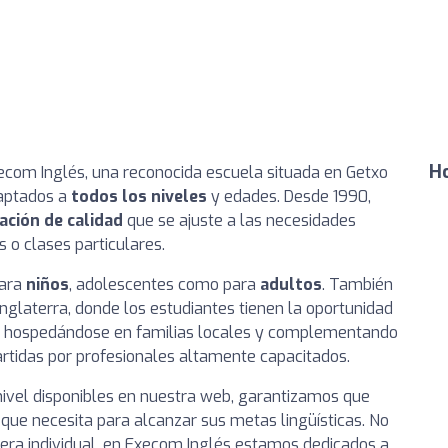
Ho
ecom Inglés, una reconocida escuela situada en Getxo
daptados a
todos los niveles
y edades. Desde 1990,
ación de calidad
que se ajuste a las necesidades
 o clases particulares.
para
niños
, adolescentes como para
adultos
. También
nglaterra, donde los estudiantes tienen la oportunidad
o, hospedándose en familias locales y complementando
rtidas por profesionales altamente capacitados.
nivel disponibles en nuestra web, garantizamos que
 que necesita para alcanzar sus metas lingüísticas. No
era individual, en Execom Inglés estamos dedicados a