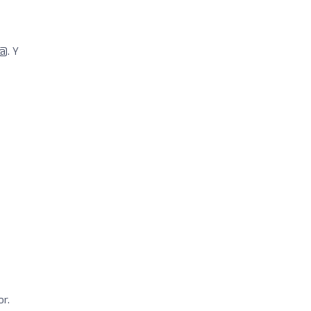
@. Y
or.