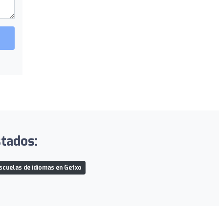
stados:
scuelas de idiomas en Getxo