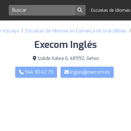
Escuelas de idioma
e Vizcaya
Escuelas de idiomas en Comarca de Gran Bilbao
Execom Inglés
Izalde Kalea 6, 48992, Getxo
944 30 42 79
ingles@execom.es