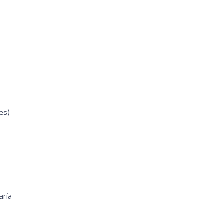
es)
aría