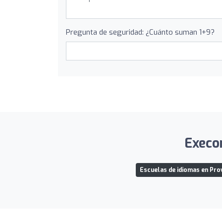
Pregunta de seguridad: ¿Cuánto suman 1+9?
Execom
Escuelas de idiomas en Prov