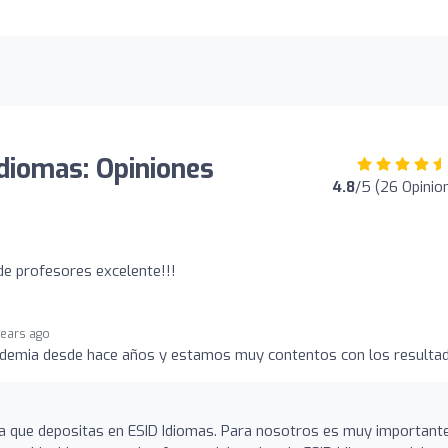
Idiomas: Opiniones
4.8
/5 (26 Opinio
 de profesores excelente!!!
years ago
cademia desde hace años y estamos muy contentos con los resulta
za que depositas en ESID Idiomas. Para nosotros es muy important