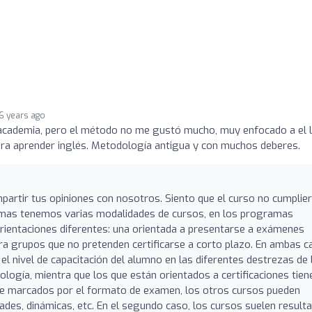
6 years ago
 academia, pero el método no me gustó mucho, muy enfocado a el l
para aprender inglés. Metodología antigua y con muchos deberes.
partir tus opiniones con nosotros. Siento que el curso no cumplie
iomas tenemos varias modalidades de cursos, en los programas
orientaciones diferentes: una orientada a presentarse a exámenes
 para grupos que no pretenden certificarse a corto plazo. En ambas 
el nivel de capacitación del alumno en las diferentes destrezas de 
ología, mientra que los que están orientados a certificaciones tien
nte marcados por el formato de examen, los otros cursos pueden
dades, dinámicas, etc. En el segundo caso, los cursos suelen resulta