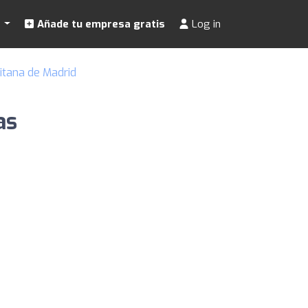
s
Añade tu empresa gratis
Log in
itana de Madrid
as