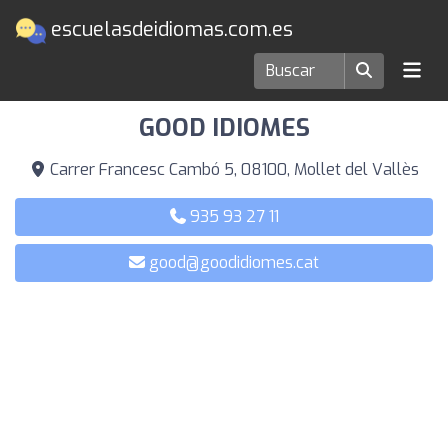
escuelasdeidiomas.com.es
Escuelas de idiomas en Mollet del Vallès
GOOD IDIOMES
Carrer Francesc Cambó 5, 08100, Mollet del Vallès
935 93 27 11
good@goodidiomes.cat