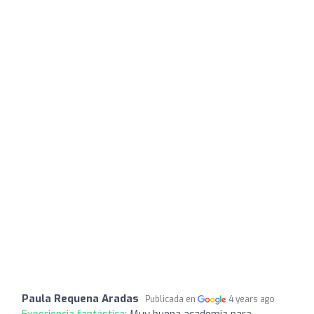
Paula Requena Aradas
Publicada en
4 years ago
Experiencia fantástica:
Muy buena academia para