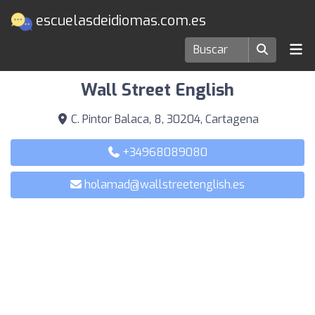
escuelasdeidiomas.com.es
Escuelas de idiomas en Cartagena
Wall Street English
C. Pintor Balaca, 8, 30204, Cartagena
+34968089080
holamad@wallstreetenglish.es