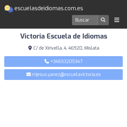
escuelasdeidiomas.com.es
Escuelas de idiomas en Mislata
Victoria Escuela de Idiomas
C/ de Xirivella, 4, 46920, Mislata
+34653205347
mjesus.yanez@escuelavictoria.es