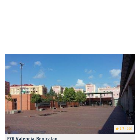
3.7
(66)
EOI València-Benicalap