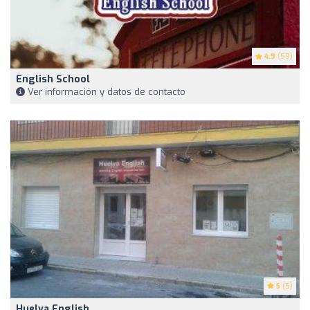
4.9
(59)
English School
Ver información y datos de contacto
5
(5)
Huelva English