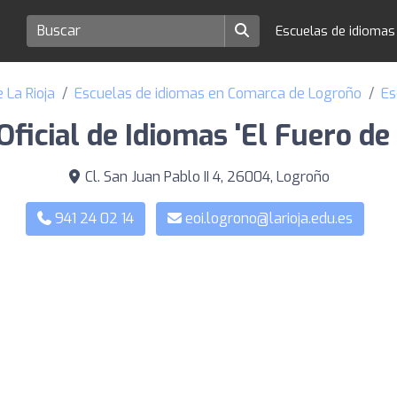
Escuelas de idioma
 La Rioja
Escuelas de idiomas en Comarca de Logroño
Es
Oficial de Idiomas 'El Fuero de
Cl. San Juan Pablo II 4, 26004, Logroño
941 24 02 14
eoi.logrono@larioja.edu.es