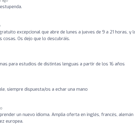
s ago
 estupenda.
o
ratuito excepcional que abre de lunes a jueves de 9 a 21 horas, y l
s cosas. Os dejo que lo descubráis.
omas para estudios de distintas lenguas a partir de los 16 años
ble, siempre dispuesta/os a echar una mano
go
aprender un nuevo idioma. Amplia oferta en inglés, francés, alemán
dez europea.