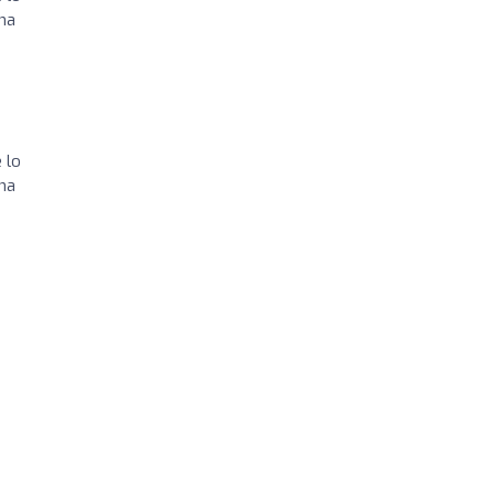
cha
 lo
cha