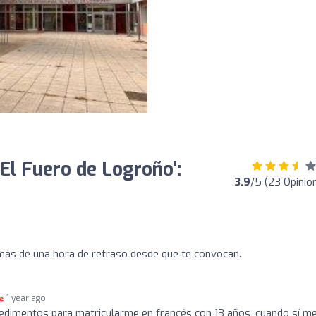
'El Fuero de Logroño':
3.9
/5 (23 Opinio
más de una hora de retraso desde que te convocan.
1 year ago
dimentos para matricularme en francés con 13 años, cuando sí me