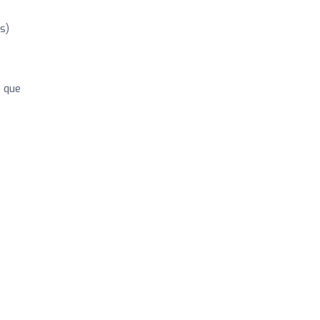
s)
n que