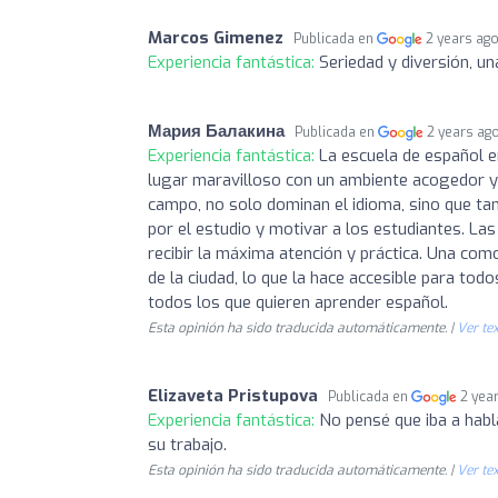
Marcos Gimenez
Publicada en
2 years ag
Experiencia fantástica:
Seriedad y diversión, u
Мария Балакина
Publicada en
2 years ag
Experiencia fantástica:
La escuela de español e
lugar maravilloso con un ambiente acogedor y
campo, no solo dominan el idioma, sino que tam
por el estudio y motivar a los estudiantes. L
recibir la máxima atención y práctica. Una como
de la ciudad, lo que la hace accesible para to
todos los que quieren aprender español.
Esta opinión ha sido traducida automáticamente. |
Ver tex
Elizaveta Pristupova
Publicada en
2 yea
Experiencia fantástica:
No pensé que iba a habl
su trabajo.
Esta opinión ha sido traducida automáticamente. |
Ver tex