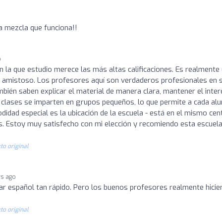
o
na mezcla que funciona!!
o
n la que estudio merece las más altas calificaciones. Es realmente
 amistoso. Los profesores aquí son verdaderos profesionales en 
bién saben explicar el material de manera clara, mantener el inter
as clases se imparten en grupos pequeños, lo que permite a cada a
didad especial es la ubicación de la escuela - está en el mismo cen
dos. Estoy muy satisfecho con mi elección y recomiendo esta escuela
to original
rs ago
ar español tan rápido. Pero los buenos profesores realmente hicie
to original