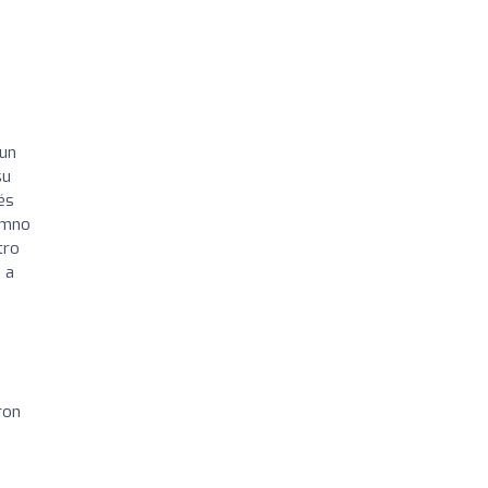
 un
su
és
lumno
tro
 a
ron