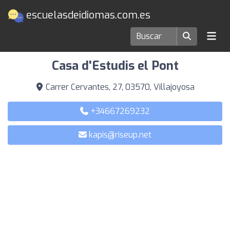
escuelasdeidiomas.com.es
Escuelas de idiomas en Villajoyosa
Casa d'Estudis el Pont
Carrer Cervantes, 27, 03570, Villajoyosa
+34667269232
kapis@riseup.net