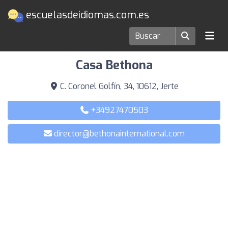
escuelasdeidiomas.com.es
Escuelas de idiomas en Jerte
Casa Bethona
C. Coronel Golfín, 34, 10612, Jerte
+34927470503
director@bethonainternational.com