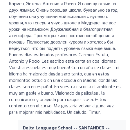
Кармен, Эстела, Антонио и Росио. Я напишу отзыв на
двух языках. Очень хорошая школа, буквально за год
обучения они улучшили мой испански с нулевого
уровня, что теперь я учусь школе в Мадриде, где все
уроки на испанском. Дружелюбная и благоприятная
атмосфера. Просмотры кино, постоянное общение и
помощь. Полностью доволен курсом и хотелось бы
вернуться, что бы поднять уровень языка еще выше.
Buenos días estimados profesores Carmen, Estela,
Antonio y Rocío. Les escribo esta carta en dos idiomas.
Vuestra escuela es muy buena! Con un año de clases, mi
idioma ha mejorado desde zero tanto, que en estos
momentos estudio en una escuela en Madrid, donde las
clases son en español. En vuestra escuela el ambiente es
muy amigable y bueno. Visionado de peliculas , la
comunicación y la ayuda por cualquier cosa. Estoy
contento con el curso. Me gustaría volver alguna vez
para mejorar mis habilidades. Un saludo, Timur.
Delta Language School -- SANTANDER --