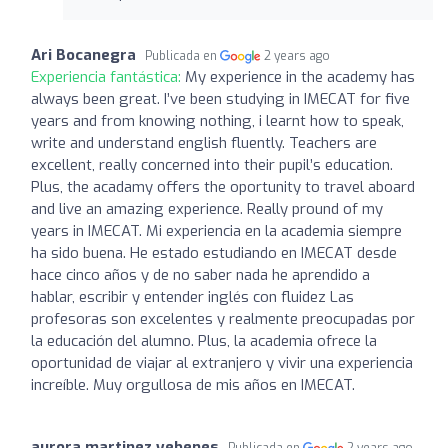
Ari Bocanegra
Publicada en
2 years ago
Experiencia fantástica:
My experience in the academy has
always been great. I’ve been studying in IMECAT for five
years and from knowing nothing, i learnt how to speak,
write and understand english fluently. Teachers are
excellent, really concerned into their pupil’s education.
Plus, the acadamy offers the oportunity to travel aboard
and live an amazing experience. Really pround of my
years in IMECAT. Mi experiencia en la academia siempre
ha sido buena. He estado estudiando en IMECAT desde
hace cinco años y de no saber nada he aprendido a
hablar, escribir y entender inglés con fluidez Las
profesoras son excelentes y realmente preocupadas por
la educación del alumno. Plus, la academia ofrece la
oportunidad de viajar al extranjero y vivir una experiencia
increíble. Muy orgullosa de mis años en IMECAT.
aurora martinez yebenes
Publicada en
2 years ago