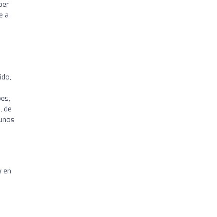
ber
e a
ido,
e
bes,
, de
gunos
y en