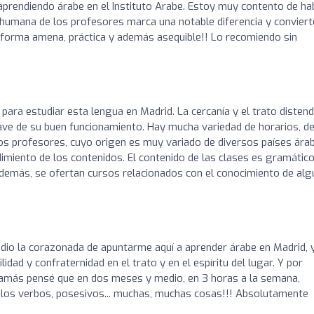
aprendiendo árabe en el Instituto Arabe. Estoy muy contento de ha
y humana de los profesores marca una notable diferencia y conviert
e forma amena, práctica y además asequible!! Lo recomiendo sin
para estudiar esta lengua en Madrid. La cercanía y el trato distend
lave de su buen funcionamiento. Hay mucha variedad de horarios, d
Los profesores, cuyo origen es muy variado de diversos países ára
miento de los contenidos. El contenido de las clases es gramático
Además, se ofertan cursos relacionados con el conocimiento de al
dio la corazonada de apuntarme aquí a aprender árabe en Madrid, 
dad y confraternidad en el trato y en el espíritu del lugar. Y por
amás pensé que en dos meses y medio, en 3 horas a la semana,
de los verbos, posesivos... muchas, muchas cosas!!! Absolutamente