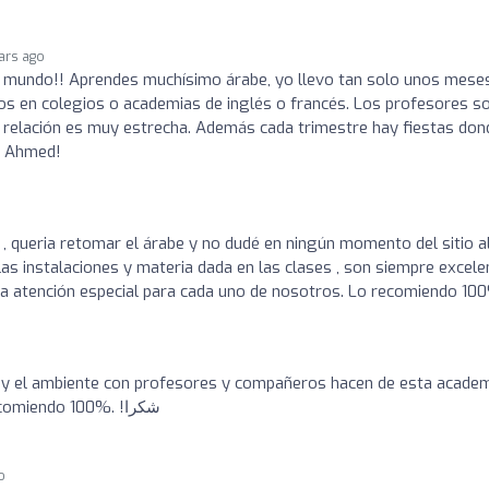
ars ago
el mundo!! Aprendes muchísimo árabe, yo llevo tan solo unos mese
os en colegios o academias de inglés o francés. Los profesores s
a relación es muy estrecha. Además cada trimestre hay fiestas don
s Ahmed!
 , queria retomar el árabe y no dudé en ningún momento del sitio a
las instalaciones y materia dada en las clases , son siempre excele
na atención especial para cada uno de nosotros. Lo recomiendo 10
y el ambiente con profesores y compañeros hacen de esta acade
un sitio maravilloso para estudiar árabe. Lo recomiendo 100%. !شكرا
o