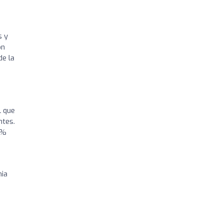
s y
on
de la
l que
ntes.
0%
mia