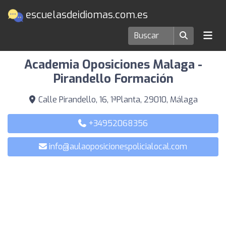
escuelasdeidiomas.com.es
Escuelas de idiomas en Málaga
Academia Oposiciones Malaga -
Pirandello Formación
Calle Pirandello, 16, 1ªPlanta, 29010, Málaga
+34952068356
info@aulaoposicionespolicialocal.com