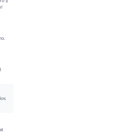
ro y
o!
mo.
l
ios
al