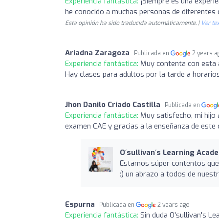
Experiencia fantástica:
¡Siempre es una experie
he conocido a muchas personas de diferentes c
Esta opinión ha sido traducida automáticamente. |
Ver tex
Ariadna Zaragoza
Publicada en
2 years a
Experiencia fantástica:
Muy contenta con esta 
Hay clases para adultos por la tarde a horario
Jhon Danilo Criado Castilla
Publicada en
Experiencia fantástica:
Muy satisfecho, mi hijo
examen CAE y gracias a la enseñanza de este ce
O´sullivan´s Learning Acad
Estamos súper contentos que 
:) un abrazo a todos de nuestr
Espurna
Publicada en
2 years ago
Experiencia fantástica:
Sin duda O'sullivan's L