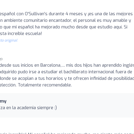
spañol con O'Sullivan's durante 4 meses y ¡es una de las mejores
un ambiente comunitario encantador, el personal es muy amable y
o que mi español ha mejorado mucho desde que estudio aquí. Si
sta increíble escuela!
to original
go
desde sus inicios en Barcelona,… mis dos hijos han aprendido inglé
adquirido pudo irse a estudiar el bachillerato internacional fuera de
nde se acoplan a tus horarios y te ofrecen infinidad de posibilida
a elección. Totalmente recomendable.
emy
za en la academia siempre :)