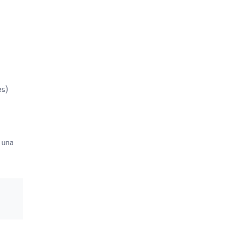
es)
s una