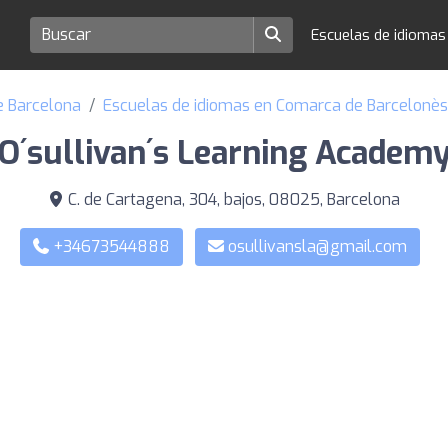
Escuelas de idioma
e Barcelona
Escuelas de idiomas en Comarca de Barcelonès
O´sullivan´s Learning Academ
C. de Cartagena, 304, bajos, 08025, Barcelona
+34673544888
osullivansla@gmail.com