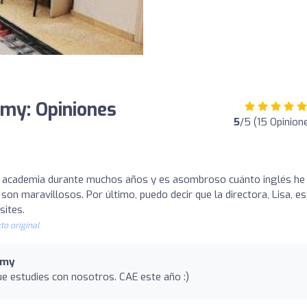
emy: Opiniones
5
/5 (15 Opinion
 academia durante muchos años y es asombroso cuánto inglés he
on maravillosos. Por último, puedo decir que la directora, Lisa, e
sites.
to original
emy
ue estudies con nosotros. CAE este año :)