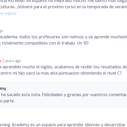
ncia increíble! Mi español ha mejorado mucho, me siento más segu
ulturas. ¡Volveré para el próximo curso en la temporada de veran
to original
go
academia, todos los profesores son nativos y se aprende muchísi
s totalmente compatibles con el trabajo. Un 10!
2 years ago
 a aprendido mucho el inglés, acabamos de recibir los resultados de
ntro mi hijo sacó la más alta puntuacion obteniendo el nivel C1
emy
ha sacado esta nota. Felicidades y gracias por vuestros comentar
o parte.
earning Academy es un espacio para aprender idiomas y desarrollar 