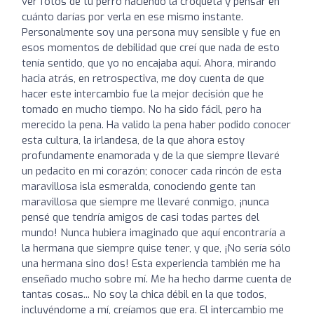
ver fotos de tu perro haciendo la croqueta y pensar en
cuánto darías por verla en ese mismo instante.
Personalmente soy una persona muy sensible y fue en
esos momentos de debilidad que creí que nada de esto
tenía sentido, que yo no encajaba aquí. Ahora, mirando
hacia atrás, en retrospectiva, me doy cuenta de que
hacer este intercambio fue la mejor decisión que he
tomado en mucho tiempo. No ha sido fácil, pero ha
merecido la pena. Ha valido la pena haber podido conocer
esta cultura, la irlandesa, de la que ahora estoy
profundamente enamorada y de la que siempre llevaré
un pedacito en mi corazón; conocer cada rincón de esta
maravillosa isla esmeralda, conociendo gente tan
maravillosa que siempre me llevaré conmigo, ¡nunca
pensé que tendría amigos de casi todas partes del
mundo! Nunca hubiera imaginado que aquí encontraría a
la hermana que siempre quise tener, y que, ¡No sería sólo
una hermana sino dos! Esta experiencia también me ha
enseñado mucho sobre mí. Me ha hecho darme cuenta de
tantas cosas... No soy la chica débil en la que todos,
incluyéndome a mí, creíamos que era. El intercambio me