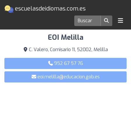
escuelasdeidiomas.com.es
Escuelas de idiomas en Melilla
EOI Melilla
C. Valero, Comisario 11, 52002, Melilla
952 67 57 76
eoi.melilla@educacion.gob.es