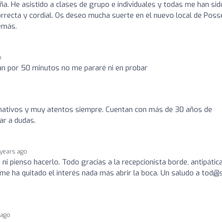
ña. He asistido a clases de grupo e individuales y todas me han sid
rrecta y cordial. Os deseo mucha suerte en el nuevo local de Poss
emás.
o
an por 50 minutos no me pararé ni en probar
nativos y muy atentos siempre. Cuentan con más de 30 años de
ar a dudas.
 years ago
 ni pienso hacerlo. Todo gracias a la recepcionista borde, antipátic
me ha quitado el interés nada más abrir la boca. Un saludo a tod@
 ago