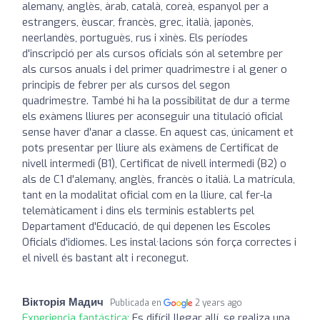
alemany, anglès, àrab, català, coreà, espanyol per a
estrangers, èuscar, francès, grec, italià, japonès,
neerlandès, portuguès, rus i xinès. Els períodes
d'inscripció per als cursos oficials són al setembre per
als cursos anuals i del primer quadrimestre i al gener o
principis de febrer per als cursos del segon
quadrimestre. També hi ha la possibilitat de dur a terme
els exàmens lliures per aconseguir una titulació oficial
sense haver d'anar a classe. En aquest cas, únicament et
pots presentar per lliure als exàmens de Certificat de
nivell intermedi (B1), Certificat de nivell intermedi (B2) o
als de C1 d'alemany, anglès, francès o italià. La matrícula,
tant en la modalitat oficial com en la lliure, cal fer-la
telemàticament i dins els terminis establerts pel
Departament d'Educació, de qui depenen les Escoles
Oficials d'idiomes. Les instal·lacions són força correctes i
el nivell és bastant alt i reconegut.
Вікторія Мадич
Publicada en
2 years ago
Experiencia fantástica:
Es difícil llegar allí, se realiza una