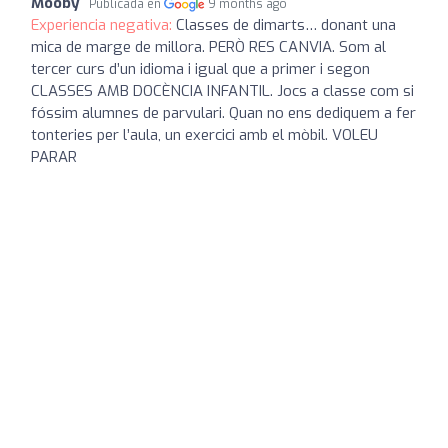
Mooby
Publicada en
9 months ago
Experiencia negativa:
Classes de dimarts… donant una
mica de marge de millora. PERÒ RES CANVIA. Som al
tercer curs d’un idioma i igual que a primer i segon
CLASSES AMB DOCÈNCIA INFANTIL. Jocs a classe com si
fóssim alumnes de parvulari. Quan no ens dediquem a fer
tonteries per l’aula, un exercici amb el mòbil. VOLEU
PARAR