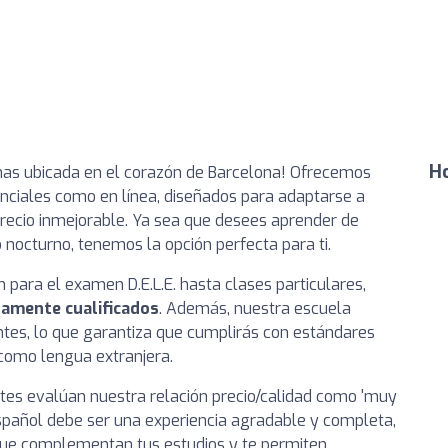
Ho
mas ubicada en el corazón de Barcelona! Ofrecemos
enciales como en línea, diseñados para adaptarse a
precio inmejorable. Ya sea que desees aprender de
 nocturno, tenemos la opción perfecta para ti.
para el examen D.E.L.E. hasta clases particulares,
tamente cualificados
. Además, nuestra escuela
antes, lo que garantiza que cumplirás con estándares
como lengua extranjera.
es evalúan nuestra relación precio/calidad como 'muy
pañol debe ser una experiencia agradable y completa,
que complementan tus estudios y te permiten