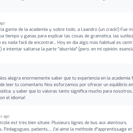
ago
 la gente de la academia y, sobre todo, a Leandro (un crack!) Fue m
ba tiempo y ganas para explicar las cosas de gramática, las sutile
 es nada fácil de encontrar... Hoy en día algo más habitual es cent
 e intentar saltarse la parte "aburrida" (pero, en mi opinión, esenci
 Nos alegra enormemente saber que tu experiencia en la academia 
 de leer tu comentario Nos esforzamos por ofrecer un equilibrio e
tica, y saber que lo valoras tanto significa mucho para nosotros.
on el idioma!
s ago
'école est très bien située. Plusieurs lignes de bus aux alentours.
. Pédagogues, patients.... J'ai aimé la méthode d"apprentissage et