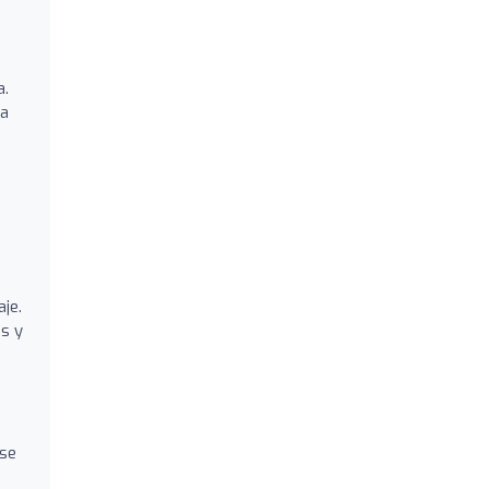
a.
za
je.
s y
 se