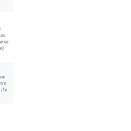
i
zas
rarse
al)
fue
ntre
 ¡Te