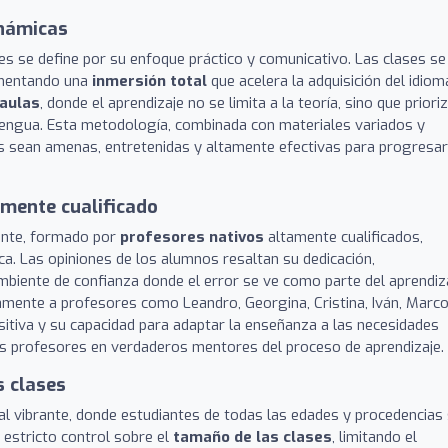
inámicas
es se define por su enfoque práctico y comunicativo. Las clases se
omentando una
inmersión total
que acelera la adquisición del idiom
 aulas
, donde el aprendizaje no se limita a la teoría, sino que priori
a lengua. Esta metodología, combinada con materiales variados y
nes sean amenas, entretenidas y altamente efectivas para progresar
amente cualificado
cente, formado por
profesores nativos
altamente cualificados,
a. Las opiniones de los alumnos resaltan su dedicación,
ambiente de confianza donde el error se ve como parte del aprendiza
ente a profesores como Leandro, Georgina, Cristina, Iván, Marco
sitiva y su capacidad para adaptar la enseñanza a las necesidades
 los profesores en verdaderos mentores del proceso de aprendizaje.
s clases
l vibrante, donde estudiantes de todas las edades y procedencias
 estricto control sobre el
tamaño de las clases
, limitando el