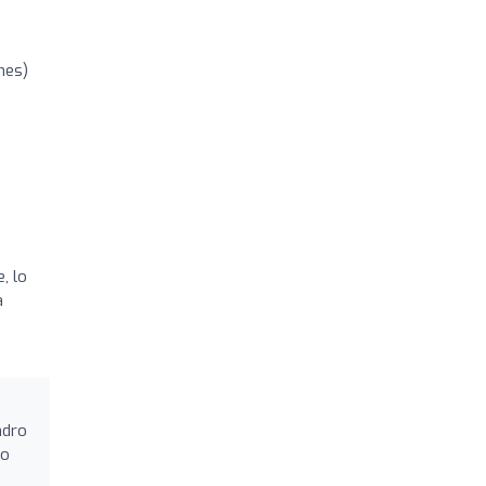
nes)
, lo
a
ndro
do