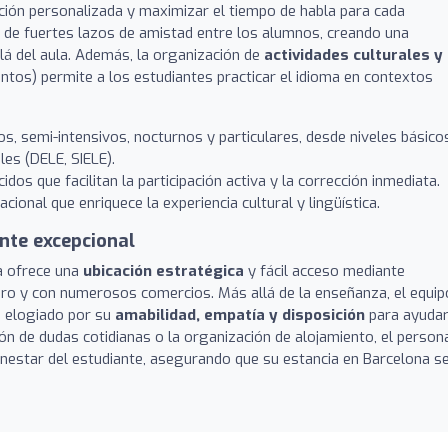
ión personalizada y maximizar el tiempo de habla para cada
 de fuertes lazos de amistad entre los alumnos, creando una
á del aula. Además, la organización de
actividades culturales y
ntos) permite a los estudiantes practicar el idioma en contextos
s, semi-intensivos, nocturnos y particulares, desde niveles básico
es (DELE, SIELE).
dos que facilitan la participación activa y la corrección inmediata.
cional que enriquece la experiencia cultural y lingüística.
ente excepcional
la ofrece una
ubicación estratégica
y fácil acceso mediante
uro y con numerosos comercios. Más allá de la enseñanza, el equip
e elogiado por su
amabilidad, empatía y disposición
para ayudar
ón de dudas cotidianas o la organización de alojamiento, el person
estar del estudiante, asegurando que su estancia en Barcelona s