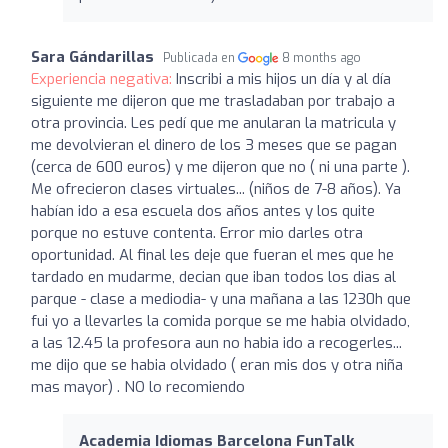
Sara Gándarillas
Publicada en
8 months ago
Experiencia negativa:
Inscribi a mis hijos un día y al día
siguiente me dijeron que me trasladaban por trabajo a
otra provincia. Les pedí que me anularan la matricula y
me devolvieran el dinero de los 3 meses que se pagan
(cerca de 600 euros) y me dijeron que no ( ni una parte ).
Me ofrecieron clases virtuales... (niños de 7-8 años). Ya
habían ido a esa escuela dos años antes y los quite
porque no estuve contenta. Error mio darles otra
oportunidad. Al final les deje que fueran el mes que he
tardado en mudarme, decian que iban todos los dias al
parque - clase a mediodia- y una mañana a las 1230h que
fui yo a llevarles la comida porque se me habia olvidado,
a las 12.45 la profesora aun no habia ido a recogerles...
me dijo que se habia olvidado ( eran mis dos y otra niña
mas mayor) . NO lo recomiendo
Academia Idiomas Barcelona FunTalk