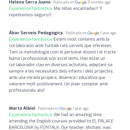
Helena Serra Juano
Publicada en
11 months ago
Experiencia fantástica:
Mis niñas encantadas!! Y
repetiremos seguro!!
Àbac Serveis Pedagògics
Publicada en
1 year ago
Experiencia fantástica:
Estem molt contents amb la
col·laboració amb Funtalk i els serveis que ofereixen.
Tant la metodologia com el personal docent i el tracte
humà i professional són excel·lents. Han estat un
col·laborador clau en diverses activitats, adaptant-se
sempre a les necessitats dels infants i dels projectes,
amb una mirada propera, dinàmica i educativa que
valorem molt positivament. Un plaer comptar amb
professionals així!
Marta Albiol
Publicada en
1 year ago
Experiencia fantástica:
We had an amazing time
attending the English courses provided to EL PALACE
BARCELONA by FÜNTALK. Our teacher, Michael, was