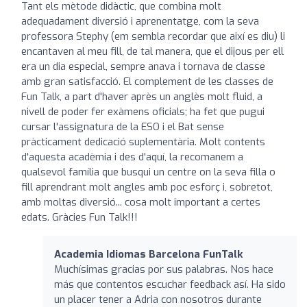
Tant els mètode didàctic, que combina molt
adequadament diversió i aprenentatge, com la seva
professora Stephy (em sembla recordar que així es diu) li
encantaven al meu fill, de tal manera, que el dijous per ell
era un dia especial, sempre anava i tornava de classe
amb gran satisfacció. El complement de les classes de
Fun Talk, a part d'haver après un anglès molt fluid, a
nivell de poder fer exàmens oficials; ha fet que pugui
cursar l'assignatura de la ESO i el Bat sense
pràcticament dedicació suplementària. Molt contents
d'aquesta acadèmia i des d'aquí, la recomanem a
qualsevol família que busqui un centre on la seva filla o
fill aprendrant molt angles amb poc esforç i, sobretot,
amb moltas diversió... cosa molt important a certes
edats. Gràcies Fun Talk!!!
Academia Idiomas Barcelona FunTalk
Muchísimas gracias por sus palabras. Nos hace
más que contentos escuchar feedback así. Ha sido
un placer tener a Adria con nosotros durante