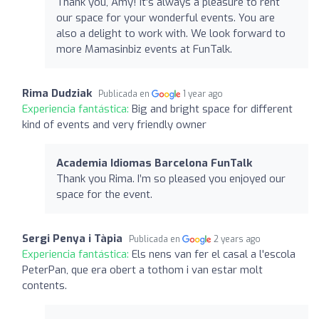
Thank you, Amy! It’s always a pleasure to rent
our space for your wonderful events. You are
also a delight to work with. We look forward to
more Mamasinbiz events at FunTalk.
Rima Dudziak
Publicada en
1 year ago
Experiencia fantástica:
Big and bright space for different
kind of events and very friendly owner
Academia Idiomas Barcelona FunTalk
Thank you Rima. I’m so pleased you enjoyed our
space for the event.
Sergi Penya i Tàpia
Publicada en
2 years ago
Experiencia fantástica:
Els nens van fer el casal a l'escola
PeterPan, que era obert a tothom i van estar molt
contents.