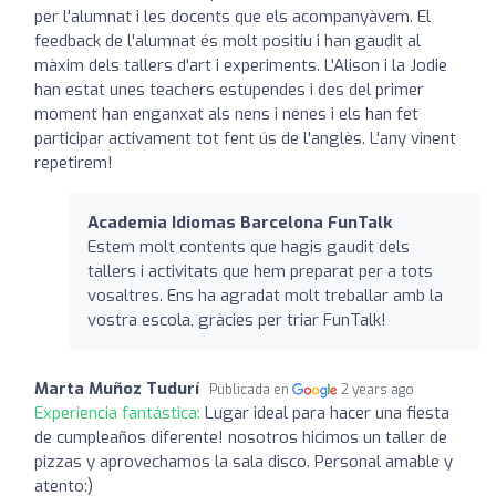
per l'alumnat i les docents que els acompanyàvem. El
feedback de l'alumnat és molt positiu i han gaudit al
màxim dels tallers d'art i experiments. L'Alison i la Jodie
han estat unes teachers estupendes i des del primer
moment han enganxat als nens i nenes i els han fet
participar activament tot fent ús de l'anglès. L'any vinent
repetirem!
Academia Idiomas Barcelona FunTalk
Estem molt contents que hagis gaudit dels
tallers i activitats que hem preparat per a tots
vosaltres. Ens ha agradat molt treballar amb la
vostra escola, gràcies per triar FunTalk!
Marta Muñoz Tudurí
Publicada en
2 years ago
Experiencia fantástica:
Lugar ideal para hacer una fiesta
de cumpleaños diferente! nosotros hicimos un taller de
pizzas y aprovechamos la sala disco. Personal amable y
atento:)