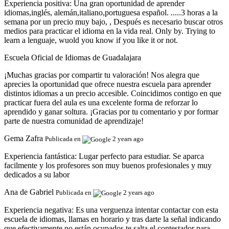
Experiencia positiva:
Una gran oportunidad de aprender
idiomas,inglés, alemán,italiano,portuguesa español. .....3 horas a la
semana por un precio muy bajo, , Después es necesario buscar otros
medios para practicar el idioma en la vida real. Only by. Trying to
learn a lenguaje, wuold you know if you like it or not.
Escuela Oficial de Idiomas de Guadalajara
¡Muchas gracias por compartir tu valoración! Nos alegra que
aprecies la oportunidad que ofrece nuestra escuela para aprender
distintos idiomas a un precio accesible. Coincidimos contigo en que
practicar fuera del aula es una excelente forma de reforzar lo
aprendido y ganar soltura. ¡Gracias por tu comentario y por formar
parte de nuestra comunidad de aprendizaje!
Gema Zafra
Publicada en
2 years ago
Experiencia fantástica:
Lugar perfecto para estudiar. Se aparca
facilmente y los profesores son muy buenos profesionales y muy
dedicados a su labor
Ana de Gabriel
Publicada en
2 years ago
Experiencia negativa:
Es una verguenza intentar contactar con esta
escuela de idiomas, llamas en horario y tras darte la señal indicando
que efectivamente no están ocupados te salta el contestador para