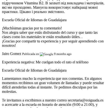
підручником Vitamina B2. В захваті від викладача і матеріалів,
які ми проходимо. Мануела використовує найкращі мовні
практики. Цікаво і реально змістовно.
Escuela Oficial de Idiomas de Guadalajara
¡Muchísimas gracias por tu comentario!
Nos alegra saber que estás disfrutando del curso y que tanto las
clases como los materiales te están resultando útiles. .
¡Gracias por compartir tu experiencia y por seguir aprendiendo con
nosotros!
Jairo Gomez
Publicada en
9 months ago
Experiencia negativa:
Me cuelgan todo el rato el teléfono
Escuela Oficial de Idiomas de Guadalajara
Lamentamos mucho la experiencia que nos comentas. En algunos
momentos recibimos un gran volumen de llamadas y puede resultar
difícil atenderlas todas al instante. Te pedimos disculpas por las
molestias.
Te invitamos a escribirnos a nuestro correo secretaria@eoiguada.es
o acercarte a la escuela en horario de atención (9:00 a 21:00), y