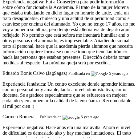
Experiencia negativa:
Fuí a Conserjería para pedir información
sobre cómo funcionaba la Academia. El trato de la mujer Morena
que estaba trabajando en dicho lugar en horario de tarde, tenía un
trato desagradable, chulesco y una actitud de superioridad como si
estuviese por encima del alumnado. Yo que no tengo 17 años, no me
voy a poner a su altura, pero tengo está alternativa de dejarlo aquí
reflejado. No permito que está señora me intentará humillar amí o
otras personas del alumnado, es impresentable. Añadiendo su mal
trato al personal, hace que la academia pierda alumnos que necesita
información o quiere formarse con ese tono que tiene tan irónico
hacía las personas que estaban presentes. Dirección debería tomar
medidas al respecto. La próxima queja será por escrito...
Eduardo Bonis Calvo (JagSagaz)
Publicada en
5 years ago
Experiencia fantástica:
Un centro excelente donde aprender idiomas,
con un personal muy amable, tanto a nivel administrativo, como
docente. Se agradece especialmente que se esfuercen en mejorar
cada año y en aumentar la calidad de la enseñanza. Recomendable
al mil por cien :)
Carmen Romera J.
Publicada en
6 years ago
Experiencia negativa:
Hace años era una maravilla. Ahora el nivel
de dificultad es demasiado alto y hay muchas limitaciones. El trato