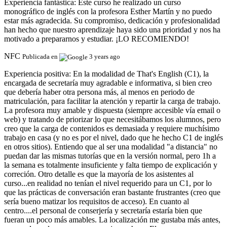
Experiencia fantástica:
Este curso he realizado un curso
monográfico de inglés con la profesora Esther Martín y no puedo
estar más agradecida. Su compromiso, dedicación y profesionalidad
han hecho que nuestro aprendizaje haya sido una prioridad y nos ha
motivado a prepararnos y estudiar. ¡LO RECOMIENDO!
NFC
Publicada en
3 years ago
Experiencia positiva:
En la modalidad de That's English (C1), la
encargada de secretaría muy agradable e informativa, si bien creo
que debería haber otra persona más, al menos en periodo de
matriculación, para facilitar la atención y repartir la carga de trabajo.
La profesora muy amable y dispuesta (siempre accesible vía email o
web) y tratando de priorizar lo que necesitábamos los alumnos, pero
creo que la carga de contenidos es demasiada y requiere muchísimo
trabajo en casa (y no es por el nivel, dado que he hecho C1 de inglés
en otros sitios). Entiendo que al ser una modalidad "a distancia" no
puedan dar las mismas tutorías que en la versión normal, pero 1h a
la semana es totalmente insuficiente y falta tiempo de explicación y
correción. Otro detalle es que la mayoría de los asistentes al
curso...en realidad no tenían el nivel requerido para un C1, por lo
que las prácticas de conversación eran bastante frustrantes (creo que
sería bueno matizar los requisitos de acceso). En cuanto al
centro....el personal de conserjería y secretaría estaría bien que
fueran un poco más amables. La localización me gustaba más antes,