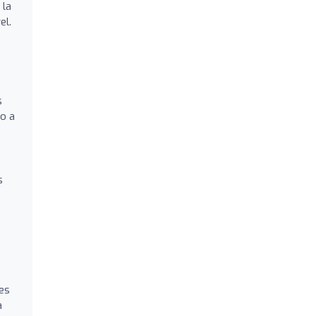
 la
el.
s
do a
s
ses
a