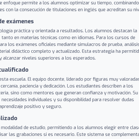
oble enfoque permite a los alumnos optimizar su tiempo, combinando
 con la consecución de titulaciones en inglés que acreditan su niv
 de exámenes
ología práctica y orientada a resultados. Los alumnos destacan la
s, tanto en materias técnicas como en idiomas. Para los cursos de
 para los exámenes oficiales mediante simulacros de prueba, análisi
terial didáctico completo y actualizado. Esta estrategia ha permiti
 alcanzar niveles superiores a los esperados.
ualificado
esta escuela. El equipo docente, liderado por figuras muy valorada
cercanía, paciencia y dedicación. Los estudiantes describen a los
eria, sino como mentores que generan confianza y motivación. Su
 necesidades individuales y su disponibilidad para resolver dudas
aprendizaje positivo y seguro.
alizado
a modalidad de estudio, permitiendo a los alumnos elegir entre cla
revisar las grabaciones si es necesario. Este sistema se complement