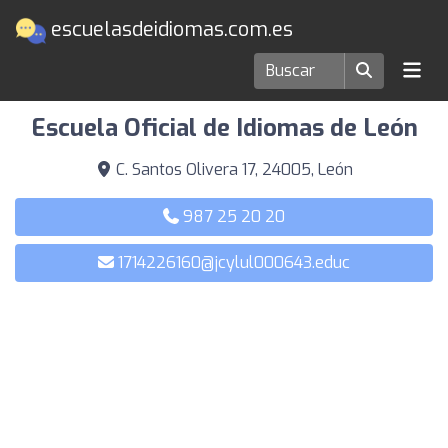
escuelasdeidiomas.com.es
Escuelas de idiomas en León
Escuela Oficial de Idiomas de León
C. Santos Olivera 17, 24005, León
987 25 20 20
1714226160@jcylul000643.educ