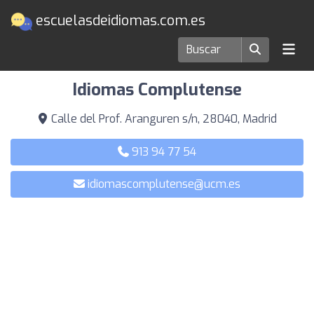
escuelasdeidiomas.com.es
Escuelas de idiomas en Madrid
Idiomas Complutense
Calle del Prof. Aranguren s/n, 28040, Madrid
913 94 77 54
idiomascomplutense@ucm.es