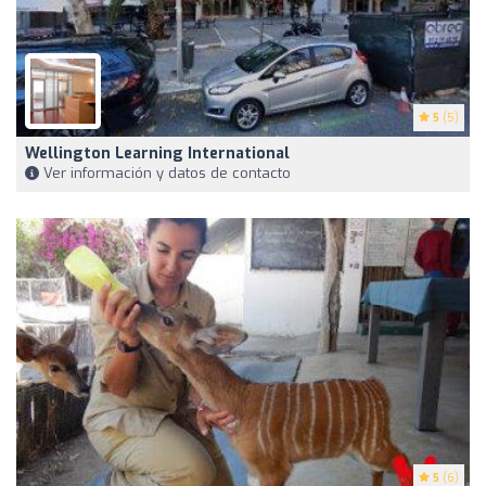
5
(5)
Wellington Learning International
Ver información y datos de contacto
5
(6)