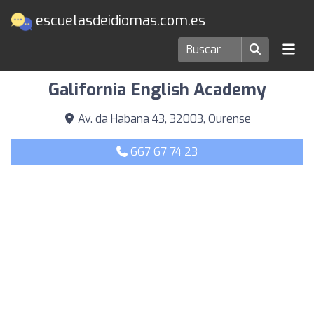
escuelasdeidiomas.com.es
Escuelas de idiomas en Ourense
Galifornia English Academy
Av. da Habana 43, 32003, Ourense
667 67 74 23