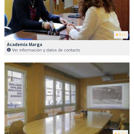
5
(5)
Academia Marga
Ver información y datos de contacto
5
(15)