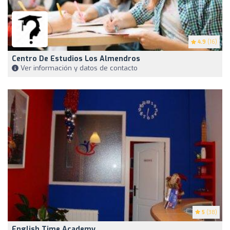
4.9
(16)
Centro De Estudios Los Almendros
Ver información y datos de contacto
5
(38)
English Time Academy