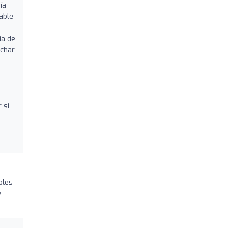
ía
able
ia de
uchar
s
 si
bles
y