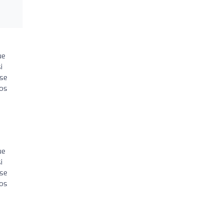
ue
i
 se
ros
ue
i
 se
ros