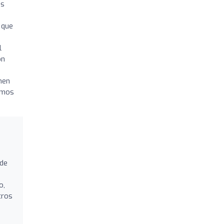
os
 que
l
on
hen
amos
 de
o,
tros