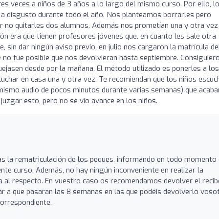
es veces a niños de 3 años a lo largo del mismo curso. Por ello, l
y a disgusto durante todo el año. Nos planteamos borrarles pero
r no quitarles dos alumnos. Además nos prometían una y otra vez
ción era que tienen profesores jóvenes que, en cuanto les sale otra
e, sin dar ningún aviso previo, en julio nos cargaron la matrícula de
 no fue posible que nos devolvieran hasta septiembre. Consiguier
 quejasen desde por la mañana. El método utilizado es ponerles a los
cuchar en casa una y otra vez. Te recomiendan que los niños escuc
el mismo audio de pocos minutos durante varias semanas) que acab
juzgar esto, pero no se vio avance en los niños.
as la rematriculación de los peques, informando en todo momento
ente curso. Además, no hay ningún inconveniente en realizar la
ma al respecto. En vuestro caso os recomendamos devolver el recib
ar a que pasaran las 8 semanas en las que podéis devolverlo voso
correspondiente.