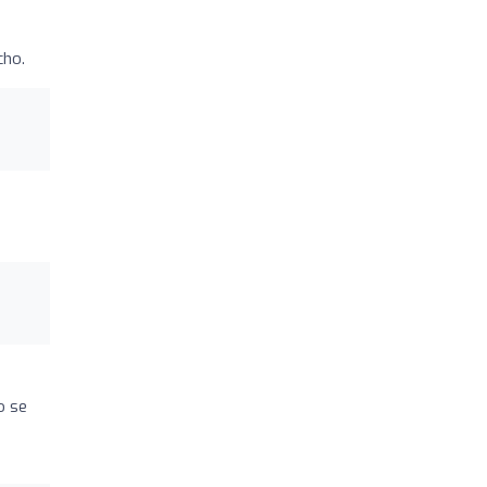
cho.
o se