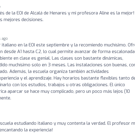
o
s de la EOI de Alcalá de Henares y mi profesora Aline es la mejor!
s mejores decisiones.
s ago
italiano en la EOI este septiembre y la recomiendo muchísimo. Of
an desde A1 hasta C2, lo cual permite avanzar de forma escalonada
mbiente en clase es genial. Las clases son bastante dinámicas,
endido muchísimo solo en 3 meses. Las instalaciones son buenas, co
onado. Además, la escuela organiza también actividades
periencia y el aprendizaje. Hay horarios bastante flexibles tanto d
arlo con los estudios, trabajos u otras obligaciones. El único
rica aparcar se hace muy complicado, pero un poco más lejos (10
mente.
escuela estudiando italiano y muy contenta la verdad. El profesor 
encantando la experiencia!