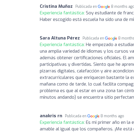
Cristina Muñoz
Publicada en
8 months ag
Experiencia fantástica:
Soy estudiante de francé
Haber escogido está escuela ha sido una de mi
Sara Altuna Pérez
Publicada en
8 month
Experiencia fantástica:
He empezado a estudiar 
una amplia variedad de idiomas y los cursos v
además obtener certificaciones oficiales. El a
participativas y divertidas. Siento que he apr
pizarras digitales, calefacción y aire acondici
extracurriculares que enriquecen bastante la ex
mañana como de tarde, lo cual facilita compagin
problema es que al estar en una zona tan cént
minutos andando) se encuentra sitio perfecta
anakris rn
Publicada en
8 months ago
Experiencia fantástica:
Es mi primer año en la 
amable al igual que los compañeros. ¡Me está 