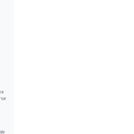
za
irse
 de