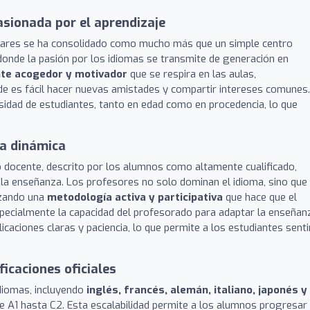
sionada por el aprendizaje
Henares se ha consolidado como mucho más que un simple centro
 donde la pasión por los idiomas se transmite de generación en
te acogedor y motivador
que se respira en las aulas,
e es fácil hacer nuevas amistades y compartir intereses comunes.
rsidad de estudiantes, tanto en edad como en procedencia, lo que
a dinámica
po docente, descrito por los alumnos como altamente cualificado,
a enseñanza. Los profesores no solo dominan el idioma, sino que
izando una
metodología activa y participativa
que hace que el
pecialmente la capacidad del profesorado para adaptar la enseñan
licaciones claras y paciencia, lo que permite a los estudiantes sent
icaciones oficiales
idiomas, incluyendo
inglés, francés, alemán, italiano, japonés y
de A1 hasta C2. Esta escalabilidad permite a los alumnos progresar