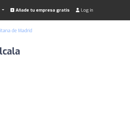
s
Añade tu empresa gratis
Log in
itana de Madrid
lcala