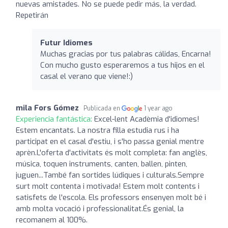
nuevas amistades. No se puede pedir más, la verdad.
Repetirán
Futur Idiomes
Muchas gracias por tus palabras cálidas, Encarna!
Con mucho gusto esperaremos a tus hijos en el
casal el verano que viene!:)
mila Fors Gómez
Publicada en
1 year ago
Experiencia fantástica:
Excel-lent Acadèmia d'idiomes!
Estem encantats. La nostra filla estudia rus i ha
participat en el casal d'estiu, i s'ho passa genial mentre
aprèn.L'oferta d'activitats és molt completa: fan anglès,
música, toquen instruments, canten, ballen, pinten,
juguen...També fan sortides lúdiques i culturals.Sempre
surt molt contenta i motivada! Estem molt contents i
satisfets de l'escola. Els professors ensenyen molt bé i
amb molta vocació i professionalitat.És genial, la
recomanem al 100%.