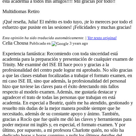
esta academia a todos mis amigos!!!! Mil gracias por todo!!
Multidiomas Retiro
¡Qué reseña, Julia! El mérito es todo tuyo, ¡te lo mereces por todo el
esfuerzo que pusiste en las sesiones! ¡Felicidades y muchas gracias!
Esta opinión ha sido traducida automáticamente. |
Ver texto original
Celia Chousa
Publicada en
3 years ago
Experiencia fantástica:
Recomiendo con toda sinceridad está
academia para la preparación y presentación de cualquier examen de
Trinity. Me examiné del ISE III hace poco y gracias a la
profesionalidad del centro pude lograr mi aprobado. No sólo gracias
a que las clases estaban focalizadas a trabajar el formato examen, en
mi caso ISE III, sino que además, la profesionalidad del personal
hizo que tuviese las claves para el éxito detectando mis fallos
respecto al modelo examen. Además, me gustaría destacar y
agradecer el trato de todas las personas que trabajan en está
academia. En especial a Beatriz, quién me ha atendido, gestionado y
resuelto mis dudas de la mejor manera posible siempre que he
necesitado, además de su constante apoyo y ánimo. También,
gracias a Rocío que fue quién me dió las claves y herramientas para
poder mejorar mi inglés y, en especial, el formato examen. Y por
último, por supuesto, a mi profesora Charlotte quién, no sólo ha
dedicado horas y horas conmigo a pulir los últimos detalles del