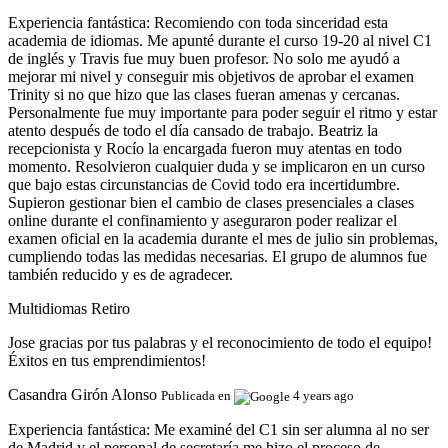
Experiencia fantástica:
Recomiendo con toda sinceridad esta
academia de idiomas. Me apunté durante el curso 19-20 al nivel C1
de inglés y Travis fue muy buen profesor. No solo me ayudó a
mejorar mi nivel y conseguir mis objetivos de aprobar el examen
Trinity si no que hizo que las clases fueran amenas y cercanas.
Personalmente fue muy importante para poder seguir el ritmo y estar
atento después de todo el día cansado de trabajo. Beatriz la
recepcionista y Rocío la encargada fueron muy atentas en todo
momento. Resolvieron cualquier duda y se implicaron en un curso
que bajo estas circunstancias de Covid todo era incertidumbre.
Supieron gestionar bien el cambio de clases presenciales a clases
online durante el confinamiento y aseguraron poder realizar el
examen oficial en la academia durante el mes de julio sin problemas,
cumpliendo todas las medidas necesarias. El grupo de alumnos fue
también reducido y es de agradecer.
Multidiomas Retiro
Jose gracias por tus palabras y el reconocimiento de todo el equipo!
Éxitos en tus emprendimientos!
Casandra Girón Alonso
Publicada en
4 years ago
Experiencia fantástica:
Me examiné del C1 sin ser alumna al no ser
de Madrid y el personal de secretaría me hizo el proceso de