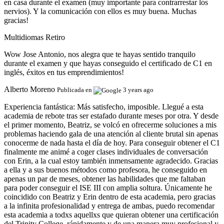
en casa durante el examen (muy importante para contrarrestar los
nervios). Y la comunicación con ellos es muy buena. Muchas
gracias!
Multidiomas Retiro
Wow Jose Antonio, nos alegra que te hayas sentido tranquilo
durante el examen y que hayas conseguido el certificado de C1 en
inglés, éxitos en tus emprendimientos!
Alberto Moreno
Publicada en
3 years ago
Experiencia fantástica:
Más satisfecho, imposible. Llegué a esta
academia de rebote tras ser estafado durante meses por otra. Y desde
el primer momento, Beatriz, se volcó en ofrecerme soluciones a mis
problemas haciendo gala de una atención al cliente brutal sin apenas
conocerme de nada hasta el día de hoy. Para conseguir obtener el C1
finalmente me animé a coger clases individuales de conversación
con Erin, a la cual estoy también inmensamente agradecido. Gracias
a ella y a sus buenos métodos como profesora, he conseguido en
apenas un par de meses, obtener las habilidades que me faltaban
para poder conseguir el ISE III con amplia soltura. Únicamente he
coincidido con Beatriz y Erin dentro de esta academia, pero gracias
a la infinita profesionalidad y entrega de ambas, puedo recomendar
esta academia a todxs aquellxs que quieran obtener una certificación
del Trinity College, rápidamente y de una manera muy profesional y