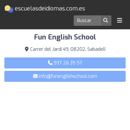
escuelasdeidiomas.com.es
Escuelas de idiomas en Sabadell
Fun English School
Carrer del Jardí 49, 08202, Sabadell
937 26 35 57
info@funenglishschool.com