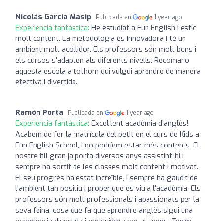
Nicolás García Masip
Publicada en
1 year ago
Experiencia fantástica:
He estudiat a Fun English i estic
molt content. La metodologia és innovadora i té un
ambient molt acollidor. Els professors són molt bons i
els cursos s’adapten als diferents nivells. Recomano
aquesta escola a tothom qui vulgui aprendre de manera
efectiva i divertida.
Ramón Porta
Publicada en
1 year ago
Experiencia fantástica:
Excel·lent acadèmia d'anglès!
Acabem de fer la matrícula del petit en el curs de Kids a
Fun English School, i no podríem estar més contents. El
nostre fill gran ja porta diversos anys assistint-hi i
sempre ha sortit de les classes molt content i motivat.
El seu progrés ha estat increïble, i sempre ha gaudit de
l'ambient tan positiu i proper que es viu a l'acadèmia. Els
professors són molt professionals i apassionats per la
seva feina, cosa que fa que aprendre anglès sigui una
experiència divertida i enriquidora per als nens. Tenim