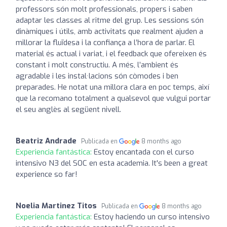
professors són molt professionals, propers i saben
adaptar les classes al ritme del grup. Les sessions són
dinàmiques i útils, amb activitats que realment ajuden a
millorar la fluïdesa i la confiança a l’hora de parlar. El
material és actual i variat, i el feedback que ofereixen és
constant i molt constructiu. A més, l’ambient és
agradable i les instal·lacions són còmodes i ben
preparades. He notat una millora clara en poc temps, així
que la recomano totalment a qualsevol que vulgui portar
el seu anglès al següent nivell.
Beatriz Andrade
Publicada en
8 months ago
Experiencia fantástica:
Estoy encantada con el curso
intensivo N3 del SOC en esta academia. It's been a great
experience so far!
Noelia Martinez Titos
Publicada en
8 months ago
Experiencia fantástica:
Estoy haciendo un curso intensivo