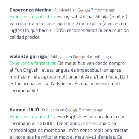
Esperanza Medina
Publicada en
7 months ago
Experiencia fantástica:
Estoy satisfecha! Mi hija (5 años)
va contenta a la clase, aprende y me explica (a veces en
inglés) lo que hacen! 100% recomendado! Buena relación
calidad precio!
violante garriga
Publicada en
8 months ago
Experiencia fantástica:
Els meus fills van desde sempre
al Fun English i el seu anglès és impecable. Han aprés
moltissim i els agrada molt anar-hi. Ara s’han tret el B2 i
estàn preparant-se l’advanced. És una académia molt
recomenable!
Ramon JULIÓ
Publicada en
8 months ago
Experiencia fantástica:
Fun English és una académia que
recomano al 100x100. Tenen bons professionals, la
metodologia és molt bona i m’he sentit molt ben tractat
a l’hora que he millorat molt el meu nivell d’anglès. És