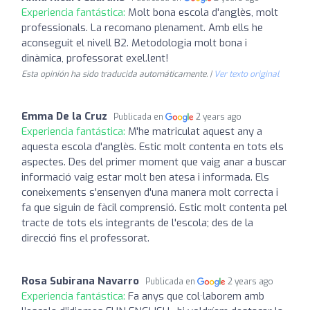
Experiencia fantástica:
Molt bona escola d'anglès, molt
professionals. La recomano plenament. Amb ells he
aconseguit el nivell B2. Metodologia molt bona i
dinàmica, professorat exel.lent!
Esta opinión ha sido traducida automáticamente. |
Ver texto original
Emma De la Cruz
Publicada en
2 years ago
Experiencia fantástica:
M'he matriculat aquest any a
aquesta escola d'anglès. Estic molt contenta en tots els
aspectes. Des del primer moment que vaig anar a buscar
informació vaig estar molt ben atesa i informada. Els
coneixements s'ensenyen d'una manera molt correcta i
fa que siguin de fàcil comprensió. Estic molt contenta pel
tracte de tots els integrants de l'escola; des de la
direcció fins el professorat.
Rosa Subirana Navarro
Publicada en
2 years ago
Experiencia fantástica:
Fa anys que col·laborem amb