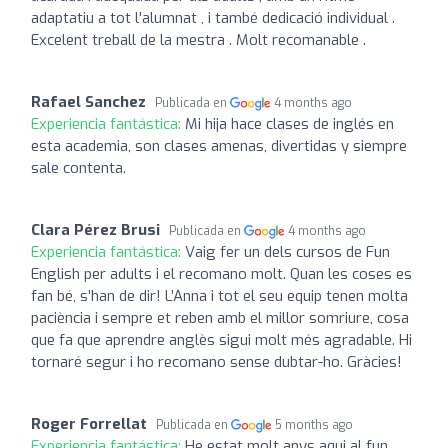
adaptatiu a tot l'alumnat , i també dedicació individual .
Excelent treball de la mestra . Molt recomanable .
Rafael Sanchez
Publicada en
4 months ago
Experiencia fantástica:
Mi hija hace clases de inglés en
esta academia, son clases amenas, divertidas y siempre
sale contenta.
Clara Pérez Brusi
Publicada en
4 months ago
Experiencia fantástica:
Vaig fer un dels cursos de Fun
English per adults i el recomano molt. Quan les coses es
fan bé, s’han de dir! L’Anna i tot el seu equip tenen molta
paciència i sempre et reben amb el millor somriure, cosa
que fa que aprendre anglès sigui molt més agradable. Hi
tornaré segur i ho recomano sense dubtar-ho. Gràcies!
Roger Forrellat
Publicada en
5 months ago
Experiencia fantástica:
He estat molt anys aqui al fun