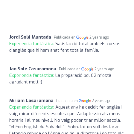
Jordi Solé Muntada
Publicada en
2 years ago
Experiencia fantástica:
Satisfacció total amb els cursos
d'anglès que hi hem anat fent tota la família.
Jan Solé Casaramona
Publicada en
2 years ago
Experiencia fantástica:
La preparació pel C2 m'està
agradant molt :)
Míriam Casaramona
Publicada en
2 years ago
Experiencia fantástica:
Aquest any he decidit fer anglès i
vaig mirar diferents escoles que s’adaptessin als meus
horaris i al meu nivell. No vaig poder triar millor escola,
“el Fun English de Sabadell” . Sobretot en vull destacar
l’atenció rebuda de l’Anna que és la directora i de tots els