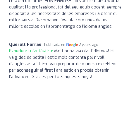
l’escola d’idiomes FUN ENGLISH , hi voldríem destacar la
qualitat i la professionalitat del seu equip docent, sempre
disposat a les necessitats de les empreses i a oferir el
millor servei. Recomanen l’escola com unes de les
millors escoles en l’aprenentatge de l’idioma anglès.
Queralt Farràs
Publicada en
2 years ago
Experiencia fantástica:
Molt bona escola d'idiomes! Hi
vaig des de petita i estic molt contenta pel nivell
d'anglès assolit. Em van preparar de manera excel•lent
per aconseguir el first i ara estic en procés obtenir
l'advanced. Gràcies per tots aquests anys!