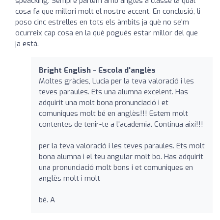
speacking. Sempre parlem amb anglès a classe la qual
cosa fa que millori molt el nostre accent. En conclusió, li
poso cinc estrelles en tots els àmbits ja què no se'm
ocurreix cap cosa en la què pogués estar millor del que
ja està.
Bright English - Escola d'anglès
Moltes gràcies, Lucia per la teva valoració i les
teves paraules. Ets una alumna excelent. Has
adquirit una molt bona pronunciació i et
comuniques molt bé en anglès!!! Estem molt
contentes de tenir-te a l'academia. Continua així!!!
per la teva valoració i les teves paraules. Ets molt
bona alumna i el teu angular molt bo. Has adquirit
una pronunciació molt bons i et comuniques en
anglès molt i molt
bé. A