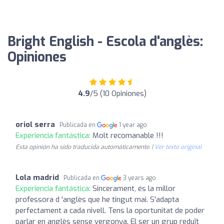
Bright English - Escola d'anglès:
Opiniones
4.9
/5 (10 Opiniones)
oriol serra
Publicada en
1 year ago
Experiencia fantástica:
Molt recomanable !!!
Esta opinión ha sido traducida automáticamente. |
Ver texto original
Lola madrid
Publicada en
3 years ago
Experiencia fantástica:
Sincerament, és la millor
professora d 'anglès que he tingut mai. S'adapta
perfectament a cada nivell. Tens la oportunitat de poder
parlar en anglès sense vergonya. El ser un grup reduït