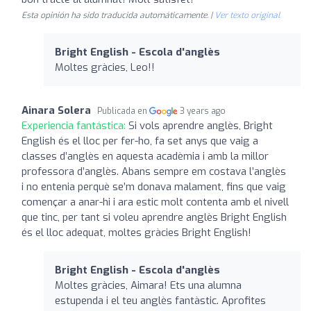
Esta opinión ha sido traducida automáticamente. |
Ver texto original
Bright English - Escola d'anglès
Moltes gràcies, Leo!!
Ainara Solera
Publicada en
3 years ago
Experiencia fantástica:
Si vols aprendre anglès, Bright
English és el lloc per fer-ho, fa set anys que vaig a
classes d’anglès en aquesta acadèmia i amb la millor
professora d’anglès. Abans sempre em costava l’anglès
i no entenia perquè se’m donava malament, fins que vaig
començar a anar-hi i ara estic molt contenta amb el nivell
que tinc, per tant si voleu aprendre anglès Bright English
és el lloc adequat, moltes gràcies Bright English!
Bright English - Escola d'anglès
Moltes gràcies, Aimara! Ets una alumna
estupenda i el teu anglès fantàstic. Aprofites