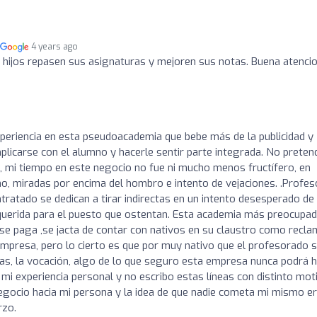
4 years ago
 hijos repasen sus asignaturas y mejoren sus notas. Buena atenci
periencia en esta pseudoacademia que bebe más de la publicidad y
mplicarse con el alumno y hacerle sentir parte integrada. No preten
, mi tiempo en este negocio no fue ni mucho menos fructífero, en
ono, miradas por encima del hombro e intento de vejaciones. .Profe
ntratado se dedican a tirar indirectas en un intento desesperado de
requerida para el puesto que ostentan. Esta academia más preocupa
e se paga ,se jacta de contar con nativos en su claustro como recl
empresa, pero lo cierto es que por muy nativo que el profesorado 
as, la vocación, algo de lo que seguro esta empresa nunca podrá 
 mi experiencia personal y no escribo estas líneas con distinto mot
 negocio hacia mi persona y la idea de que nadie cometa mi mismo er
rzo.