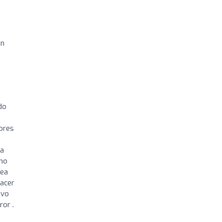
on
do
sores
da
amo
sea
hacer
ivo
ror .