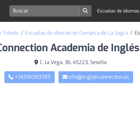
Escuelas de idioma
e Toledo
Escuelas de idiomas en Comarca de La Sagra
Es
Connection Academia de Inglés
C. la Vega, 36, 45223, Seseña
+34918089785
info@englishconnection.es