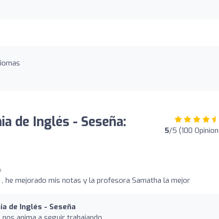
diomas
a de Inglés - Seseña:
5
/5 (100 Opinion
o
 , he mejorado mis notas y la profesora Samatha la mejor
a de Inglés - Seseña
 nos anima a seguir trabajando.