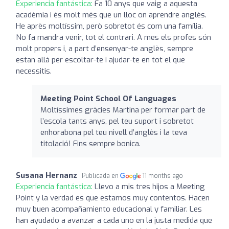
Experiencia fantástica:
Fa 10 anys que vaig a aquesta
acadèmia i és molt més que un lloc on aprendre anglès.
He après moltíssim, però sobretot és com una família.
No fa mandra venir, tot el contrari. A mes els profes són
molt propers i, a part d’ensenyar-te anglès, sempre
estan allà per escoltar-te i ajudar-te en tot el que
necessitis.
Meeting Point School Of Languages
Moltíssimes gràcies Martina per formar part de
l’escola tants anys, pel teu suport i sobretot
enhorabona pel teu nivell d’anglès i la teva
titolació! Fins sempre bonica.
Susana Hernanz
Publicada en
11 months ago
Experiencia fantástica:
Llevo a mis tres hijos a Meeting
Point y la verdad es que estamos muy contentos. Hacen
muy buen acompañamiento educacional y familiar. Les
han ayudado a avanzar a cada uno en la justa medida que