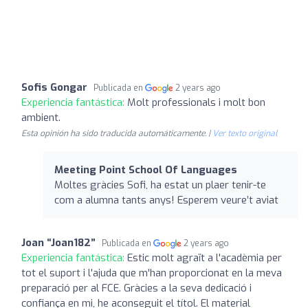
Sofis Gongar
Publicada en
2 years ago
Experiencia fantástica:
Molt professionals i molt bon
ambient.
Esta opinión ha sido traducida automáticamente. |
Ver texto original
Meeting Point School Of Languages
Moltes gràcies Sofi, ha estat un plaer tenir-te
com a alumna tants anys! Esperem veure’t aviat
Joan “Joan182”
Publicada en
2 years ago
Experiencia fantástica:
Estic molt agraït a l'acadèmia per
tot el suport i l'ajuda que m'han proporcionat en la meva
preparació per al FCE. Gràcies a la seva dedicació i
confiança en mi, he aconseguit el títol. El material