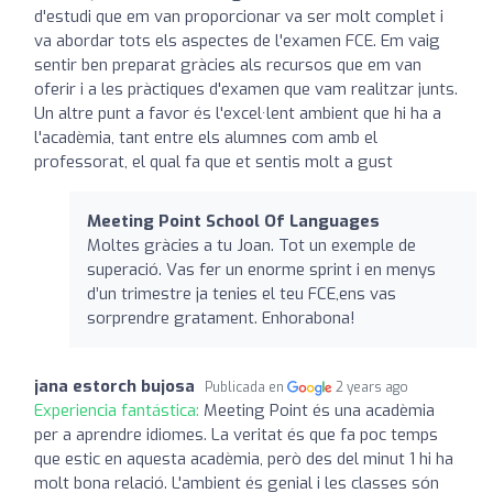
d'estudi que em van proporcionar va ser molt complet i
va abordar tots els aspectes de l'examen FCE. Em vaig
sentir ben preparat gràcies als recursos que em van
oferir i a les pràctiques d'examen que vam realitzar junts.
Un altre punt a favor és l'excel·lent ambient que hi ha a
l'acadèmia, tant entre els alumnes com amb el
professorat, el qual fa que et sentis molt a gust
Meeting Point School Of Languages
Moltes gràcies a tu Joan. Tot un exemple de
superació. Vas fer un enorme sprint i en menys
d’un trimestre ja tenies el teu FCE,ens vas
sorprendre gratament. Enhorabona!
jana estorch bujosa
Publicada en
2 years ago
Experiencia fantástica:
Meeting Point és una acadèmia
per a aprendre idiomes. La veritat és que fa poc temps
que estic en aquesta acadèmia, però des del minut 1 hi ha
molt bona relació. L'ambient és genial i les classes són