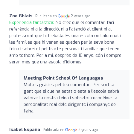
Zoe Ghlais
Publicada en
2 years ago
Experiencia fantástica:
No crec que el comentari faci
referència ni a la direcció, ni a l'atenció al client ni al
professorat que hi treballa. És una escola on l'alumnat i
les famílies que hi venen es queden per la seva bona
feina i sobretot pel tracte personal i familiar que tenen
amb tothom. Per a mi, després de 10 anys, són i sempre
seran més que una escola d'idiomes.
Meeting Point School Of Languages
Moltes gràcies pel teu comentari. Per sort la
gent que si que ha estat o està a l’escola sabrà
valorar la nostra feina i sobretot reconèixer la
personalitat real dels dirigents i companys de
feina.
Isabel España
Publicada en
2 years ago