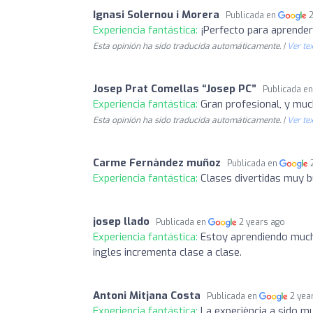
Ignasi Solernou i Morera
Publicada en
Experiencia fantástica:
¡Perfecto para aprender 
Esta opinión ha sido traducida automáticamente. |
Ver tex
Josep Prat Comellas “Josep PC”
Publicada e
Experiencia fantástica:
Gran profesional, y muc
Esta opinión ha sido traducida automáticamente. |
Ver tex
Carme Fernàndez muñoz
Publicada en
Experiencia fantástica:
Clases divertidas muy 
josep llado
Publicada en
2 years ago
Experiencia fantástica:
Estoy aprendiendo much
ingles incrementa clase a clase.
Antoni Mitjana Costa
Publicada en
2 yea
Experiencia fantástica:
La experiència a sido m