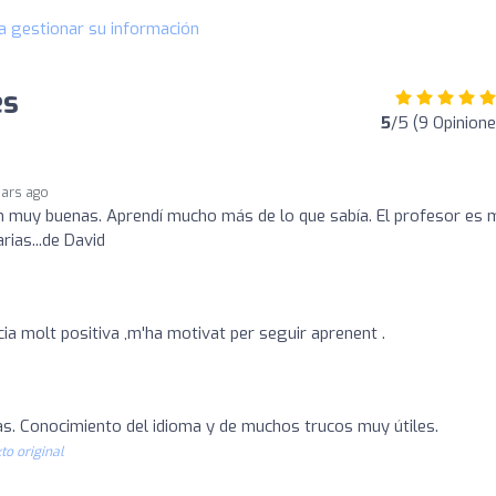
a gestionar su información
es
5
/5 (9 Opinione
ears ago
n muy buenas. Aprendí mucho más de lo que sabía. El profesor es 
ias...de David
ia molt positiva ,m'ha motivat per seguir aprenent .
as. Conocimiento del idioma y de muchos trucos muy útiles.
to original