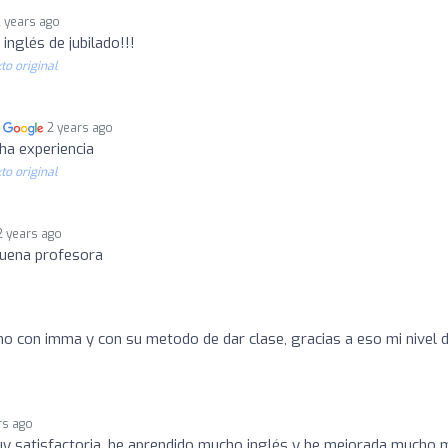
2 years ago
inglés de jubilado!!!
to original
n
2 years ago
ha experiencia
to original
2 years ago
buena profesora
o con imma y con su metodo de dar clase, gracias a eso mi nivel 
rs ago
uy satisfactoria, he aprendido mucho inglés y he mejorada mucho 