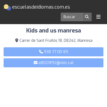
escuelasdeidiomas.com.es
Escuelas de idiomas en Manresa
Kids and us manresa
Carrer de Sant Fruitós 18, 08242, Manresa
938 77 00 85
a8021892@xtec.cat