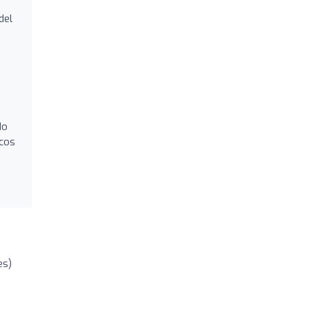
del
do
icos
es)