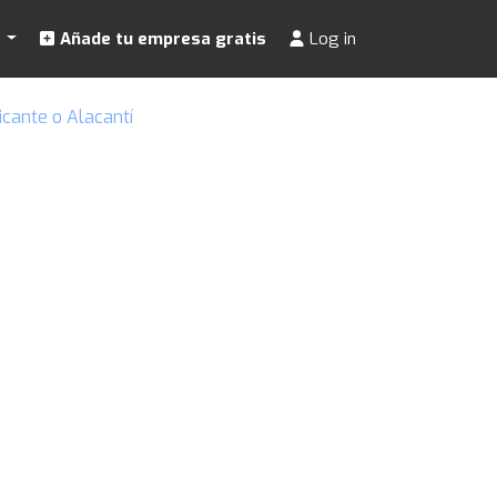
s
Añade tu empresa gratis
Log in
cante o Alacantí