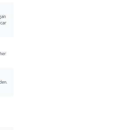
gan
rcar
her
den.