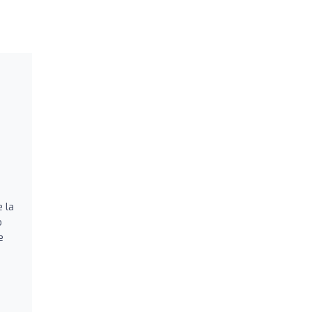
 la
o
e