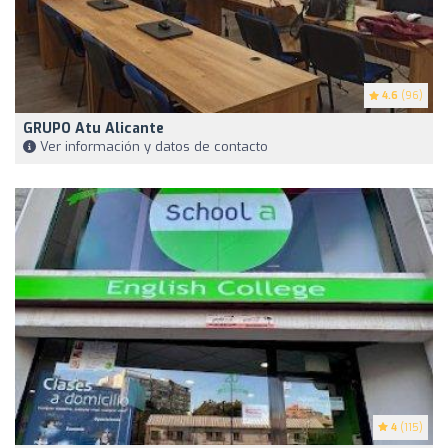
4.6
(96)
GRUPO Atu Alicante
Ver información y datos de contacto
4
(115)