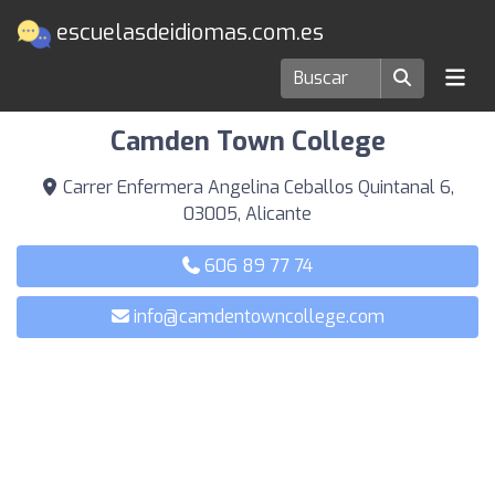
escuelasdeidiomas.com.es
Escuelas de idiomas en Alicante
Camden Town College
Carrer Enfermera Angelina Ceballos Quintanal 6,
03005, Alicante
606 89 77 74
info@camdentowncollege.com