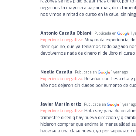
razones se nos pidió pagar más dinero, por lo 
negarnos la mayoría a pagar más, directamente
nos vimos a mitad de curso en la calle, sin nin
Antonio Cazalla Oblaré
Publicada en
1 y
Experiencia negativa:
Muy mala experiencia, de
decir que no, que ya teniamos todo.pagado nos
devolvernos nada de dinero ni de libro ni cur
Noelia Cazalla
Publicada en
1 year ago
Experiencia negativa:
Reseñar con 1 estrella y 
año nos dejaron sin clases por aumento de cuo
Javier Martín ortiz
Publicada en
1 year ag
Experiencia negativa:
Hola soy papa de un alum
trimestre dicen q hay nueva dirección y q camb
hicieron comprar que encima la mensualidad su
hacerse a una clase nueva, yo por supuesto con