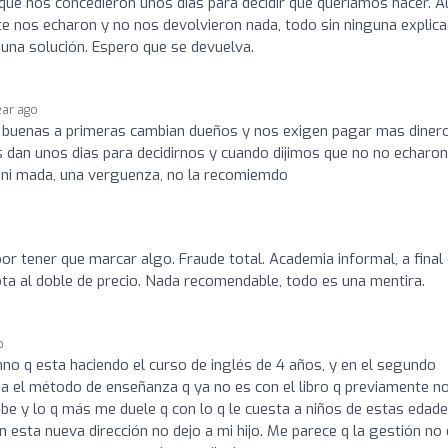
que nos concedieron unos días para decidir que queríamos hacer. A
 nos echaron y no nos devolvieron nada, todo sin ninguna explica
guna solución. Espero que se devuelva.
ear ago
 buenas a primeras cambian dueños y nos exigen pagar mas dinero
 dan unos dias para decidirnos y cuando dijimos que no no echaron
so ni mada, una verguenza, no la recomiemdo
por tener que marcar algo. Fraude total. Academia informal, a final
ta al doble de precio. Nada recomendable, todo es una mentira.
o
no q esta haciendo el curso de inglés de 4 años, y en el segundo
ia el método de enseñanza q ya no es con el libro q previamente n
be y lo q más me duele q con lo q le cuesta a niños de estas edad
 esta nueva dirección no dejo a mi hijo. Me parece q la gestión no 