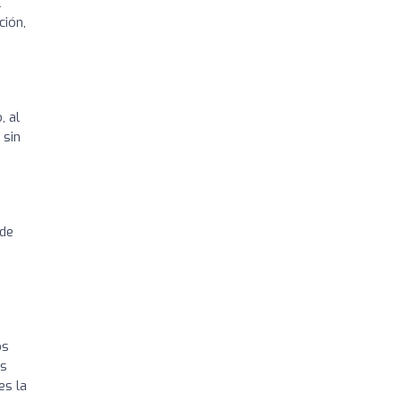
l
ción,
, al
 sin
 de
os
es
es la