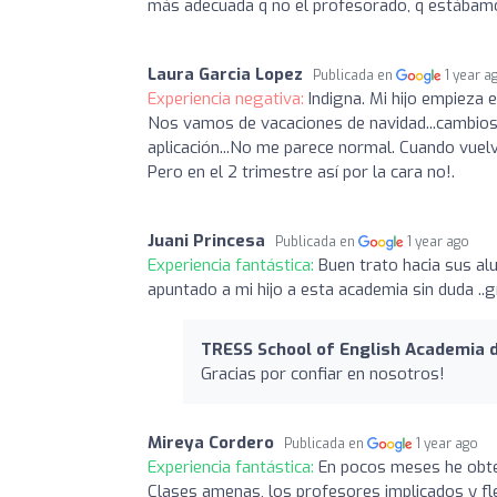
más adecuada q no el profesorado, q estábamo
Laura Garcia Lopez
Publicada en
1 year a
Experiencia negativa:
Indigna. Mi hijo empieza 
Nos vamos de vacaciones de navidad...cambios
aplicación...No me parece normal. Cuando vuelva
Pero en el 2 trimestre así por la cara no!.
Juani Princesa
Publicada en
1 year ago
Experiencia fantástica:
Buen trato hacia sus al
apuntado a mi hijo a esta academia sin duda .
TRESS School of English Academia d
Gracias por confiar en nosotros!
Mireya Cordero
Publicada en
1 year ago
Experiencia fantástica:
En pocos meses he obte
Clases amenas, los profesores implicados y fle