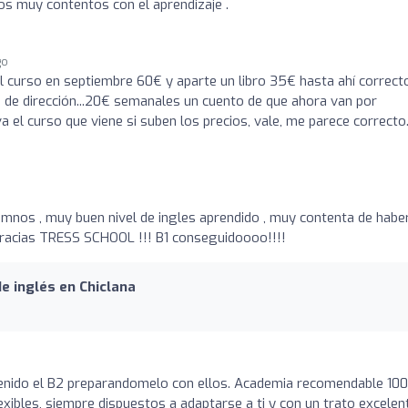
s muy contentos con el aprendizaje .
go
el curso en septiembre 60€ y aparte un libro 35€ hasta ahí correct
 de dirección...20€ semanales un cuento de que ahora van por
 el curso que viene si suben los precios, vale, me parece correcto
umnos , muy buen nivel de ingles aprendido , muy contenta de habe
.gracias TRESS SCHOOL !!! B1 conseguidoooo!!!!
e inglés en Chiclana
nido el B2 preparandomelo con ellos. Academia recomendable 10
xibles, siempre dispuestos a adaptarse a ti y con un trato excelen