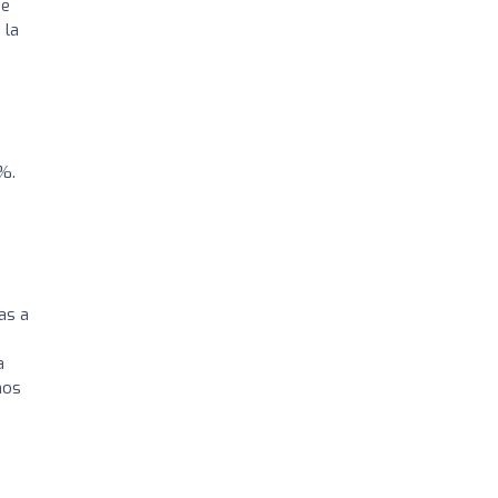
 e
 la
%.
as a
a
nos