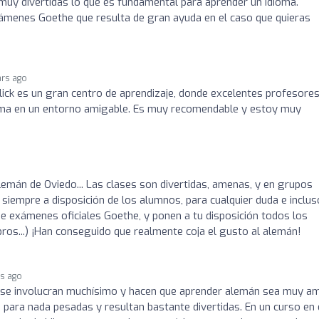
uy divertidas lo que es fundamental para aprender un idioma.
menes Goethe que resulta de gran ayuda en el caso que quieras
ars ago
ick es un gran centro de aprendizaje, donde excelentes profesore
ioma en un entorno amigable. Es muy recomendable y estoy muy
emán de Oviedo... Las clases son divertidas, amenas, y en grupos
siempre a disposición de los alumnos, para cualquier duda e inclus
 exámenes oficiales Goethe, y ponen a tu disposición todos los
ibros...) ¡Han conseguido que realmente coja el gusto al alemán!
rs ago
 se involucran muchísimo y hacen que aprender alemán sea muy a
n para nada pesadas y resultan bastante divertidas. En un curso en