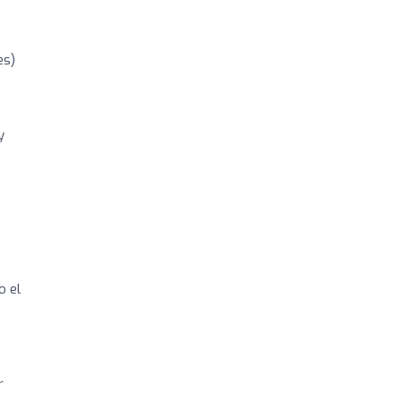
es)
y
o el
r