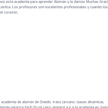
os esta academia para aprender Alemán y le damos Muchas Graci
ntástica. Los profesores son excelentes profesionales y cuando los
el corazón.
academia de alemán de Oviedo, trato cercano, clases dinámicas,
lemán parezca fácil! En mi caso, empecé a ir a la academia en Junio