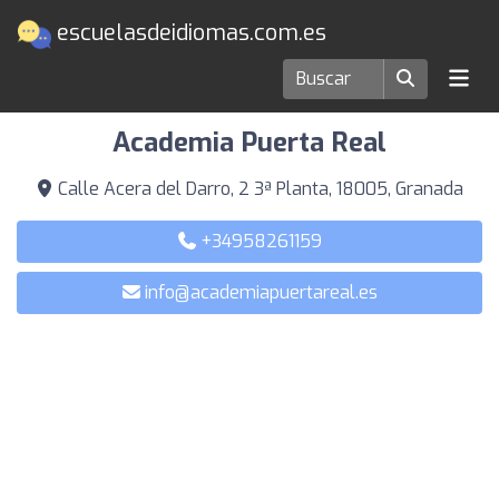
escuelasdeidiomas.com.es
Escuelas de idiomas en Granada
Academia Puerta Real
Calle Acera del Darro, 2 3ª Planta, 18005, Granada
+34958261159
info@academiapuertareal.es