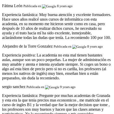
Fátima León
Publicada en
8 years ago
Experiencia fantástica:
Muy buena atención y excelente formadores.
Hace unos años realicé unos cursos de informática con esta
academia, en su momento me hicieron sentir como en casa, pero
después de 10 años de realizar dichos cursos, he necesitado su
ayuda y el trato hacia mí ha sido excelente, inmejorable,
aclarándome todas las dudas que tenía. La recomiendo 100 por 100.
Alejandro de la Torre Gonzalez
Publicada en
8 years ago
Experiencia positiva:
La academia no esta mal tienen bastantes
aulas, aunque son un poco pequeñas. La mujer de administración es
muy amable y atenta e intenta ayudarte siempre. Si coges un bono o
algo así esta bien de precio pero si no es carilla, los profesores (al
menos los nativos de inglés) muy bien, enseñan bien u están
preparados, sin duda la recomiendo.
sergio sanchez
Publicada en
9 years ago
Experiencia fantástica:
Pregunte por muchas academias de Granada
y esta era la que tenia precios mas economicos , me matricule en el
curso de ingles B1 y la verdad que fue la mejor decision que tome ,
los profesores son muy buenos y hacen que las clases amenas y
participativas .Yo la recomiendo siempre a mis conocidos