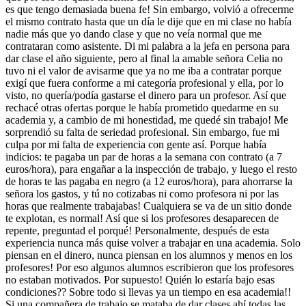
es que tengo demasiada buena fe! Sin embargo, volvió a ofrecerme
el mismo contrato hasta que un día le dije que en mi clase no había
nadie más que yo dando clase y que no veía normal que me
contrataran como asistente. Di mi palabra a la jefa en persona para
dar clase el año siguiente, pero al final la amable señora Celia no
tuvo ni el valor de avisarme que ya no me iba a contratar porque
exigí que fuera conforme a mi categoría profesional y ella, por lo
visto, no quería/podía gastarse el dinero para un profesor. Así que
rechacé otras ofertas porque le había prometido quedarme en su
academia y, a cambio de mi honestidad, me quedé sin trabajo! Me
sorprendió su falta de seriedad profesional. Sin embargo, fue mi
culpa por mi falta de experiencia con gente así. Porque había
indicios: te pagaba un par de horas a la semana con contrato (a 7
euros/hora), para engañar a la inspección de trabajo, y luego el resto
de horas te las pagaba en negro (a 12 euros/hora), para ahorrarse la
señora los gastos, y tú no cotizabas ni como profesora ni por las
horas que realmente trabajabas! Cualquiera se va de un sitio donde
te explotan, es normal! Así que si los profesores desaparecen de
repente, preguntad el porqué! Personalmente, después de esta
experiencia nunca más quise volver a trabajar en una academia. Solo
piensan en el dinero, nunca piensan en los alumnos y menos en los
profesores! Por eso algunos alumnos escribieron que los profesores
no estaban motivados. Por supuesto! Quién lo estaría bajo esas
condiciones?? Sobre todo si llevas ya un tiempo en esa academia!!
Si una compañera de trabajo se mataba de dar clases ahí todas las